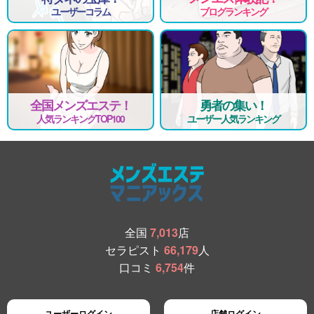
ユーザーコラム
ブログランキング
全国メンズエステ！
勇者の集い！
人気ランキングTOP100
ユーザー人気ランキング
全国
7,013
店
セラピスト
66,179
人
口コミ
6,754
件
ユーザーログイン
店舗ログイン