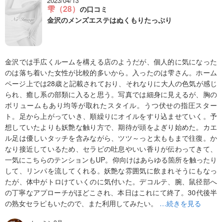
2023/04/13
雫（28）
の口コミ
金沢のメンズエステはぬくもりたっぷり
金沢では手広くルームを構える店のようだが、個人的に気になった
のは落ち着いた女性が比較的多いから。入ったのは雫さん。ホーム
ページ上では28歳と記載されており、それなりに大人の色気が感じ
られ、癒し系の部類に入ると思う。写真では細身に見えるが、胸の
ボリュームもあり均等が取れたスタイル。うつ伏せの指圧スター
ト。足から上がっていき、順繰りにオイルをすり込ませていく。予
想していたよりも妖艶な触り方で、期待が頭をよぎり始めた。カエ
ル足は優しいタッチを含みながら、ツツ～っと太ももまで往復。か
なり接近しているため、セラピの吐息やいい香りが伝わってきて、
一気にこちらのテンションもUP。仰向けはあらゆる箇所を触ったり
して、リンパを流してくれる。妖艶な雰囲気に飲まれそうにもなっ
たが、体中がトロけていくのに気付いた。デコルテ、腕、鼠径部へ
の丁寧なアプローチがほどこされ、本日はこれにて終了。30代後半
の熟女セラピもいたので、また利用してみたい。
…続きを見る