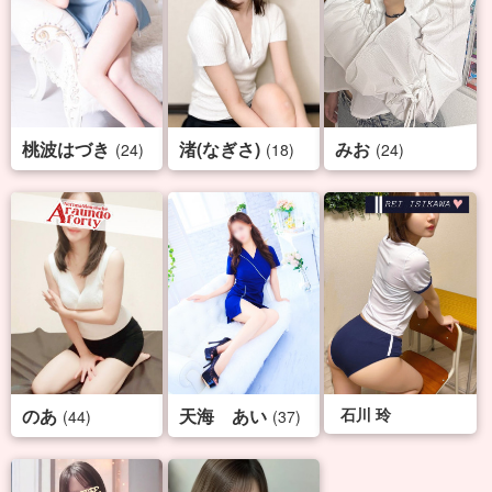
桃波はづき
渚(なぎさ)
みお
(24)
(18)
(24)
のあ
天海 あい
石川 玲
(44)
(37)