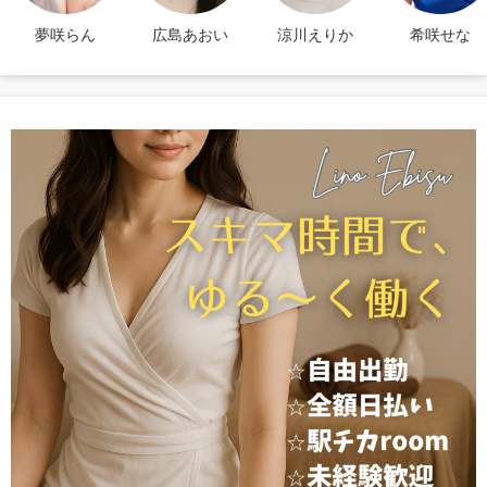
夢咲らん
広島あおい
涼川えりか
希咲せな