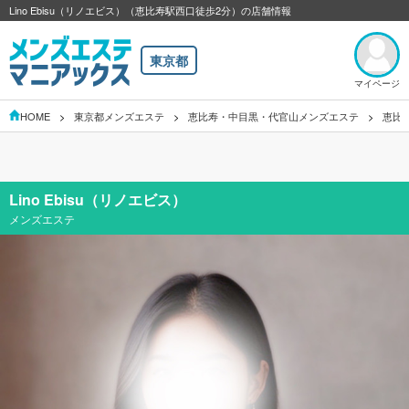
Lino Ebisu（リノエビス）（恵比寿駅西口徒歩2分）の店舗情報
東京都
マイページ
HOME
東京都メンズエステ
恵比寿・中目黒・代官山メンズエステ
恵比
Lino Ebisu（リノエビス）
メンズエステ