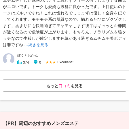
がエロいです。トークも愛嬌も抜群に良かったです。上目使いのト
ークはズルいですね！これは惚れるでしょまずは優しく全身をほぐ
してくれます。モチモチ系の肌質なので、触れるたびにゾクゾクし
ます。あまりにも快適過ぎてモヤモヤします後半はギュッと距離間
が近くなるので危険度が上がります。もちろん、チラリズム＆強タ
ッチなので生殺しが確定します色気があり過ぎるムチムチ美ボディ
は罪ですね
…続きを見る
ぼくとおかん
★★★
Excellent!!
374
0
もっと
口コミ
を見る
【PR】周辺のおすすめメンズエステ