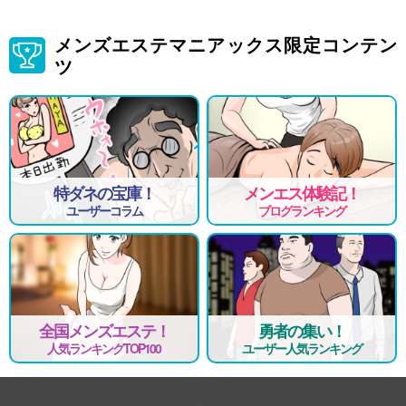
メンズエステマニアックス限定コンテン
ツ
特ダネの宝庫！
メンエス体験記！
ユーザーコラム
ブログランキング
全国メンズエステ！
勇者の集い！
人気ランキングTOP100
ユーザー人気ランキング