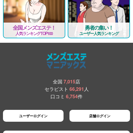
全国メンズエステ！
勇者の集い！
人気ランキングTOP100
ユーザー人気ランキング
全国
7,015
店
セラピスト
66,291
人
口コミ
6,754
件
ユーザーログイン
店舗ログイン