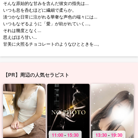
そんな原始的な甘みを含んだ彼女の指先は...
いつも息を呑むほどに繊細で柔らか。
淡つかな日常に注がれる華奢な声色の端々には...
いつもなぞるように「愛」が紡がれていく...。
それは幾度となく...
思えばほろ甘い...
甘美に火照るチョコレートのようなひとときを...。
【PR】周辺の人気セラピスト
11:00
-
15:30
13:30
-
19:30