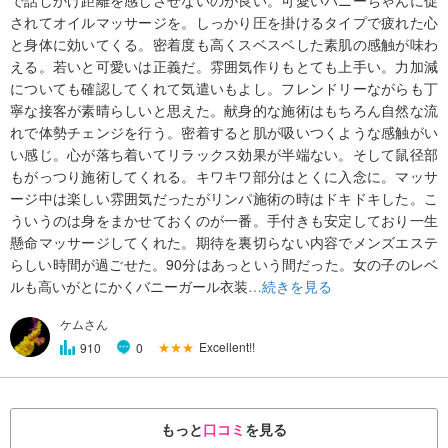
されてオイルマッサージを。しっかり圧を掛けるタイプで疲れた心
と身体に効いてくる。密着度も高くスベスベした素肌の感触が味わ
える。若いと可愛いは正義だ。雰囲気作りもとても上手い。力加減
についても確認してくれて気遣いもよし。フレンドリーながらも丁
寧な接客が素晴らしいと思えた。献身的な施術はもちろん自然な流
れで体勢チェンジを行う。密着すると肌が吸いつくような感触がい
い感じ。心が落ち着いてリラックス効果が半端ない。そして鼠径部
もがっつり施術してくれる。キワキワ部分はとくに入念に。マッサ
ージ中は楽しい雰囲気だったがリンパ施術の時はドキドキした。こ
ういうのは身をまかせておくのが一番。手付きも安定しており一生
懸命マッサージしてくれた。期待を裏切らない内容でメンズエステ
らしい時間が過ごせた。90分はあっという間だった。女の子のレベ
ルも高いがとにかくバニーガール衣装
…続きを見る
ケムさん
★★★
Excellent!!
910
0
もっと
口コミ
を見る