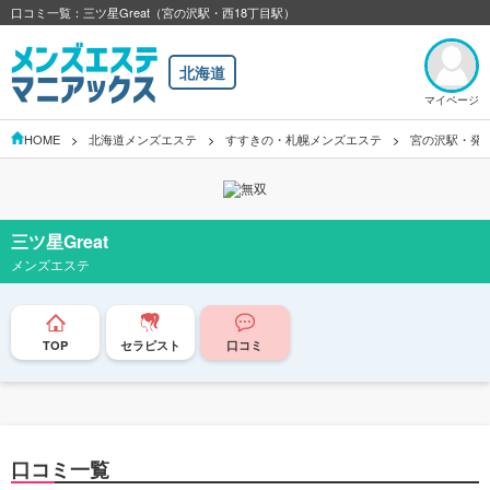
口コミ一覧：三ツ星Great（宮の沢駅・西18丁目駅）
北海道
マイページ
HOME
北海道メンズエステ
すすきの・札幌メンズエステ
宮の沢駅・発
三ツ星Great
メンズエステ
TOP
セラピスト
口コミ
口コミ一覧