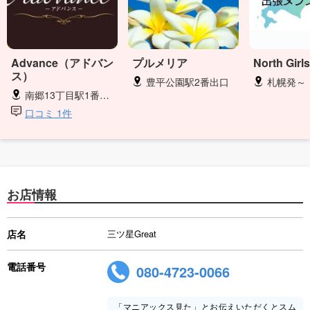
Advance（アドバン
プルメリア
North Girls
ス）
豊平公園駅2番出口
札幌発～
南郷13丁目駅1番出口徒歩3分
口コミ 1件
お店情報
店名
三ツ星Great
電話番号
080-4723-0066
「マニアックス見た」とお伝えいただくとスム