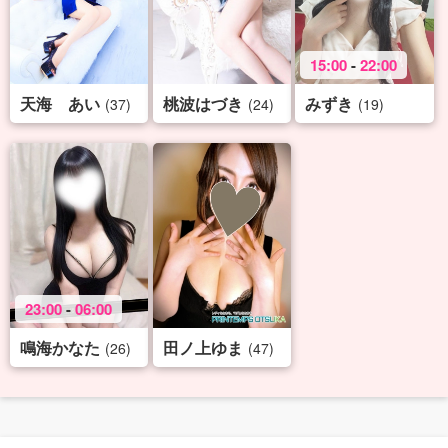
15:00
-
22:00
天海 あい
桃波はづき
みずき
(37)
(24)
(19)
23:00
-
06:00
鳴海かなた
田ノ上ゆま
(26)
(47)