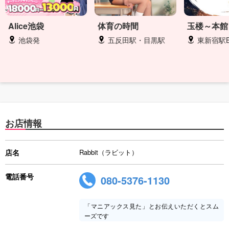
Alice池袋
体育の時間
玉楼～本館
池袋発
五反田駅・目黒駅
東新宿駅B3出
お店情報
店名
Rabbit（ラビット）
電話番号
080-5376-1130
「マニアックス見た」とお伝えいただくとスム
ーズです