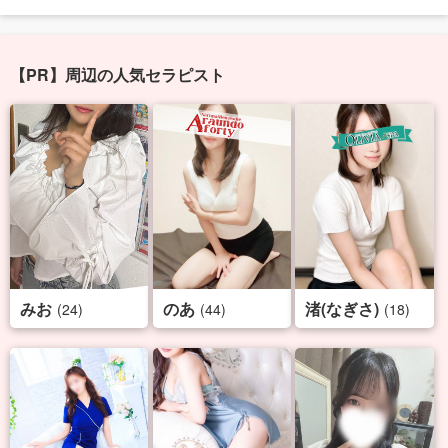
【PR】周辺の人気セラピスト
みお
のあ
渚(なぎさ)
(24)
(44)
(18)