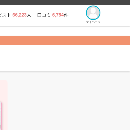
ピスト
66,223
人
口コミ
6,754
件
マイページ