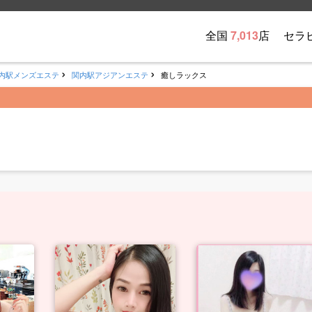
全国
7,013
店
セラ
内駅メンズエステ
関内駅アジアンエステ
癒しラックス