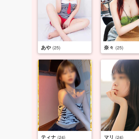
あや
奈々
(25)
(25)
ティナ
マリ
(24)
(24)