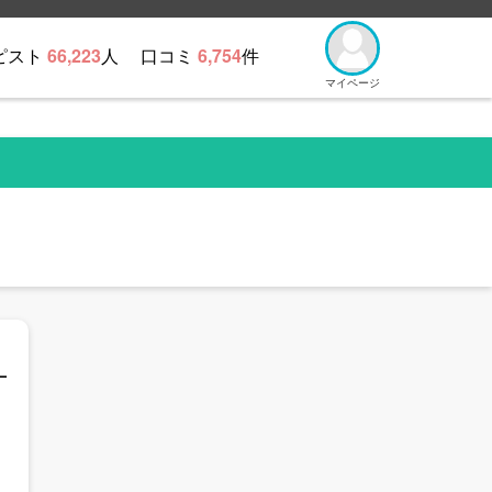
ピスト
66,223
人
口コミ
6,754
件
マイページ