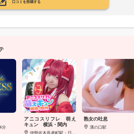
口コミを投稿する
テ
アニコスリフレ 萌え
熟女の吐息
キュン 横浜・関内
4分
溝の口駅
伊勢佐木長者町駅・日ノ出町駅 徒歩5分