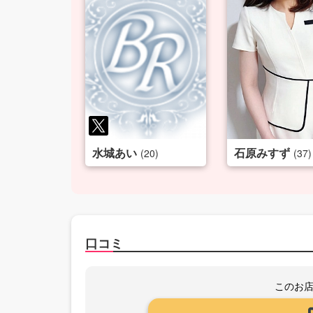
水城あい
石原みすず
(20)
(37)
口コミ
このお