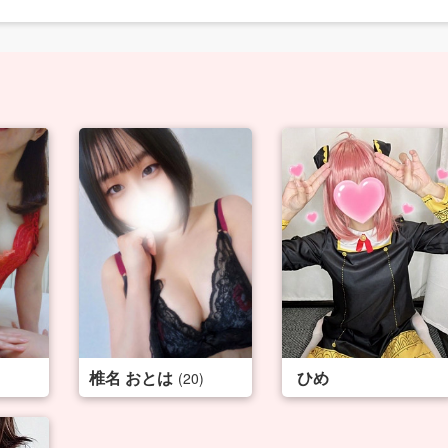
椎名 おとは
ひめ
(20)