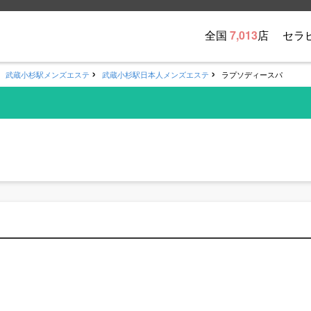
全国
7,013
店
セラ
武蔵小杉駅メンズエステ
武蔵小杉駅日本人メンズエステ
ラプソディースパ