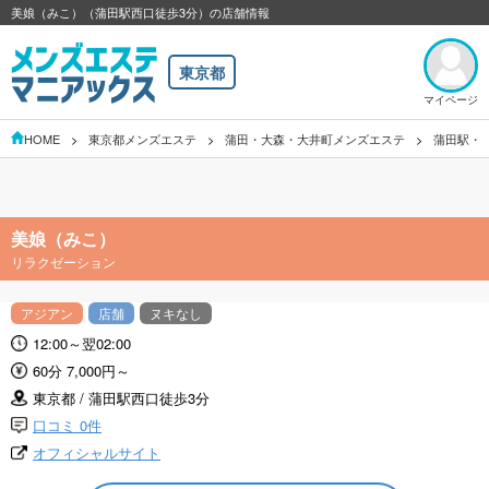
美娘（みこ）（蒲田駅西口徒歩3分）の店舗情報
東京都
マイページ
HOME
東京都メンズエステ
蒲田・大森・大井町メンズエステ
蒲田駅・
美娘（みこ）
リラクゼーション
アジアン
店舗
ヌキなし
12:00～翌02:00
60分 7,000円～
東京都 / 蒲田駅西口徒歩3分
口コミ 0件
オフィシャルサイト