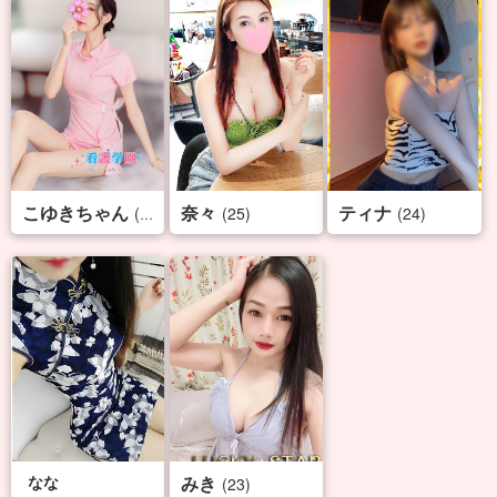
こゆきちゃん
奈々
ティナ
(29)
(25)
(24)
なな
みき
(23)