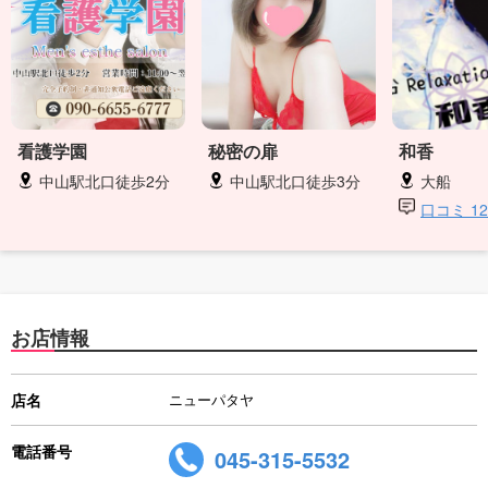
看護学園
秘密の扉
和香
中山駅北口徒歩2分
中山駅北口徒歩3分
大船
口コミ 1
お店情報
店名
ニューパタヤ
電話番号
045-315-5532