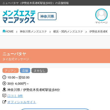
ニューパタヤ（伊勢佐木長者町駅徒歩6分）の店舗情報
神奈川県
マイページ
HOME
神奈川県メンズエステ
横浜・関内メンズエステ
伊勢佐木長者町
ニューパタヤ
タイ古式マッサージ
アジアン
店舗
ヌキなし
10:00～翌02:00
30分 4,000円～
神奈川県 / 伊勢佐木長者町駅徒歩6分
口コミ 0件
オフィシャルサイト