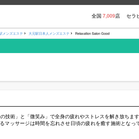
全国
7,009
店
セラ
駅メンズエステ
大元駅日本人メンズエステ
Relaxation Salon Good
玉の技術」と「微笑み」で全身の疲れやストレスを解き放ちま
るマッサージは時間を忘れさせ日頃の疲れを癒す施術となっ