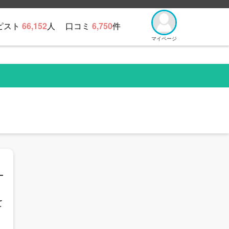
ピスト
66,152
人
口コミ
6,750
件
マイページ
す
て