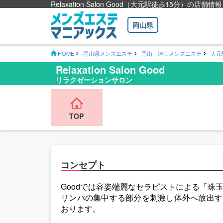
Relaxation Salon Good（大元駅徒歩15分）の店舗情報
岡山県
HOME
岡山県メンズエステ
岡山・津山メンズエステ
大元
Relaxation Salon Good
リラクゼーションサロン
TOP
コンセプト
Goodでは容姿端麗なセラピストによる「珠
リンパの集中する部分を刺激し体外へ放出す
おります。