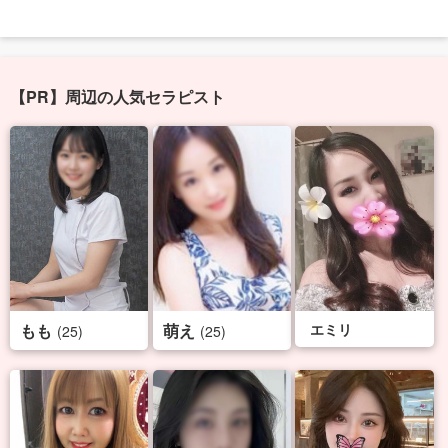
【PR】周辺の人気セラピスト
もも
萌え
エミリ
(25)
(25)