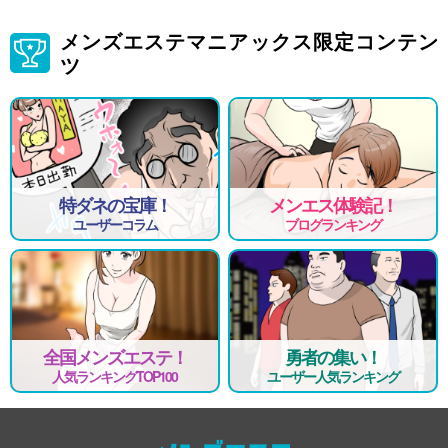
メンズエステマニアックス限定コンテン
ツ
特ダネの宝庫！
メンエス体験記！
ユーザーコラム
ブログランキング
全国メンズエステ！
勇者の集い！
人気ランキングTOP100
ユーザー人気ランキング