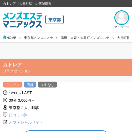
カトレア（大井町駅）の店舗情報
東京都
マイページ
HOME
東京都メンズエステ
蒲田・大森・大井町メンズエステ
大井町駅
カトレア
リラクゼーション
アジアン
店舗
ヌキなし
12:00～LAST
30分 3,000円～
東京都 / 大井町駅
口コミ 0件
オフィシャルサイト