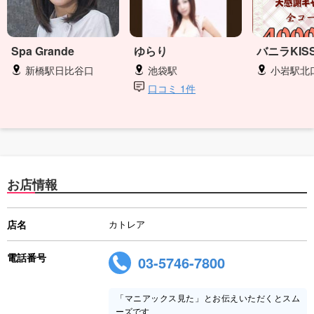
Spa Grande
ゆらり
バニラKIS
新橋駅日比谷口
池袋駅
小岩駅北
口コミ 1件
お店情報
店名
カトレア
電話番号
03-5746-7800
「マニアックス見た」とお伝えいただくとスム
ーズです