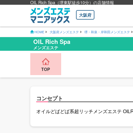
OIL Rich Spa（堺東駅徒歩10分）の店舗情報
大阪府
HOME
大阪府メンズエステ
堺・和泉・岸和田メンズエステ
OIL Rich Spa
メンズエステ
TOP
コンセプト
オイルどぱどぱ系超リッチメンズエステ OILRi