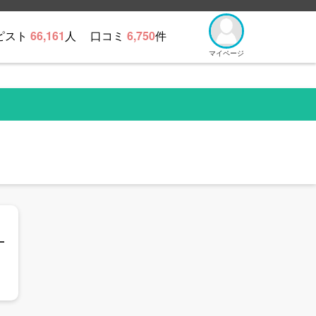
ピスト
66,161
人
口コミ
6,750
件
マイページ