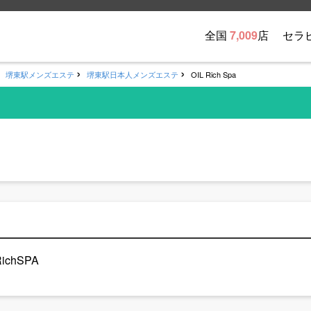
全国
7,009
店
セラ
堺東駅メンズエステ
堺東駅日本人メンズエステ
OIL Rich Spa
chSPA