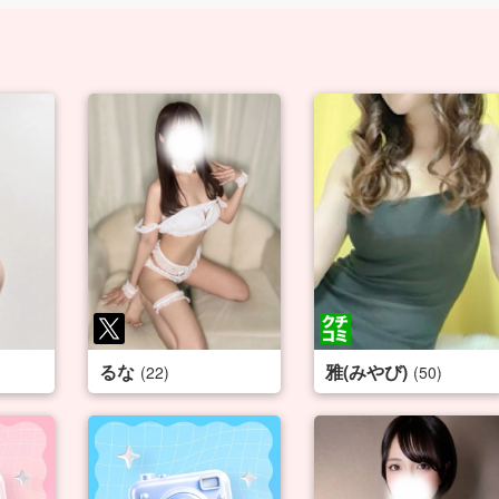
るな
雅(みやび)
(22)
(50)