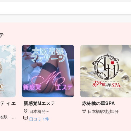
テ
ミスティエ
新感覚Mエステ
赤林檎の華SPA
日本橋発～
日本橋駅徒歩5分
・梅田駅
口コミ 1件