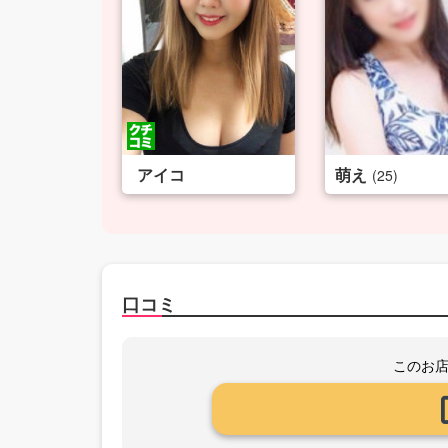
アイコ
萌え
(25)
口コミ
このお