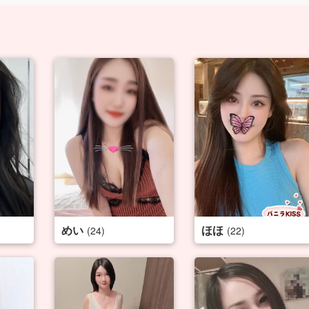
めい
ほほ
(24)
(22)