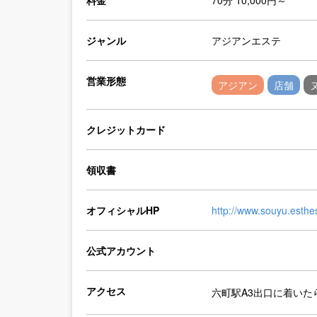
料金
70分 10,000円～
ジャンル
アジアンエステ
営業形態
アジアン
店舗
クレジットカード
領収書
オフィシャルHP
http://www.souyu.esth
公式アカウント
アクセス
六町駅A3出口に着いた