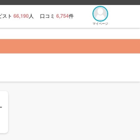
ピスト
66,190
人
口コミ
6,754
件
マイページ