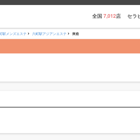
全国
7,012
店
セラ
町駅メンズエステ
六町駅アジアンエステ
爽癒