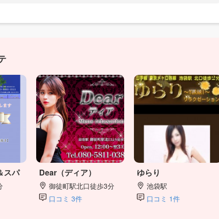
テ
＆スパ
Dear（ディア）
ゆらり
分
御徒町駅北口徒歩3分
池袋駅
口コミ 3件
口コミ 1件