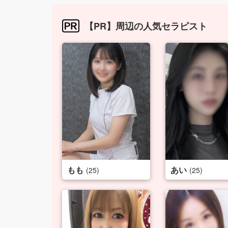
【PR】周辺の人気セラピスト
もも
あい
(25)
(25)