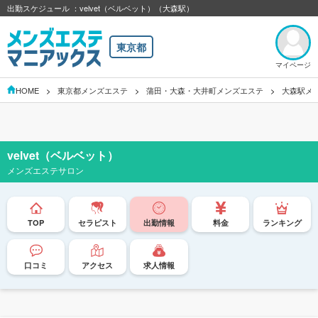
出勤スケジュール ：velvet（ベルベット）（大森駅）
東京都
マイページ
HOME
東京都メンズエステ
蒲田・大森・大井町メンズエステ
大森駅メ
velvet（ベルベット）
メンズエステサロン
TOP
セラピスト
出勤情報
料金
ランキング
口コミ
アクセス
求人情報