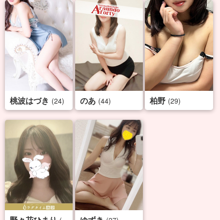
桃波はづき
のあ
柏野
(24)
(44)
(29)
野々花ひまり
ゆずき