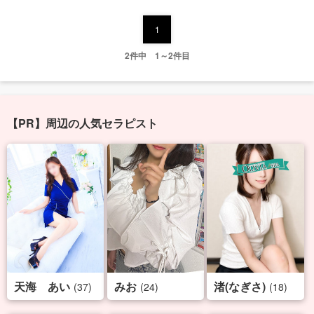
1
2件中 1～2件目
【PR】周辺の人気セラピスト
天海 あい
みお
渚(なぎさ)
(37)
(24)
(18)