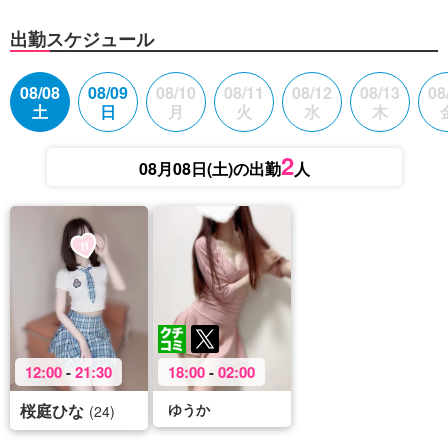
出勤スケジュール
08/08
08/09
08/10
08/11
08/12
08/13
08
土
日
月
火
水
木
2
08月08日(土)の出勤
人
12:00
-
21:30
18:00
-
02:00
桜庭ひな
ゆうか
(24)