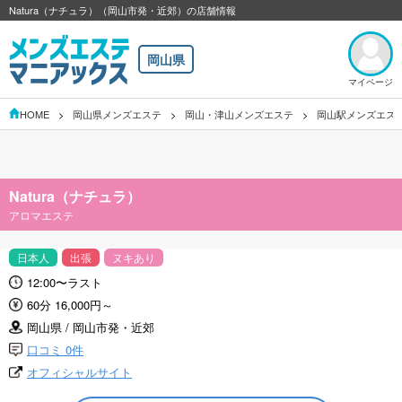
Natura（ナチュラ）（岡山市発・近郊）の店舗情報
岡山県
マイページ
HOME
岡山県メンズエステ
岡山・津山メンズエステ
岡山駅メンズエス
Natura（ナチュラ）
アロマエステ
日本人
出張
ヌキあり
12:00〜ラスト
60分 16,000円～
岡山県 / 岡山市発・近郊
口コミ 0件
オフィシャルサイト