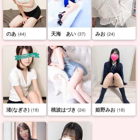
のあ
天海 あい
みお
(44)
(37)
(24)
渚(なぎさ)
桃波はづき
姫野みお
(18)
(24)
(18)