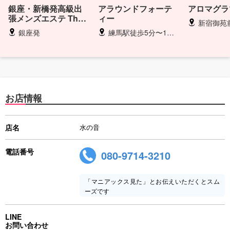
銀座・新橋発高級出
アラウンドフォーテ
アロマグラ
張メンズエステ The
ィー
新宿御苑前駅・
Aroma
銀座発
練馬駅徒歩5分〜10分
お店情報
店名
水の音
電話番号
080-9714-3210
「マニアックス見た」とお伝えいただくとスム
ーズです
LINE
お問い合わせ