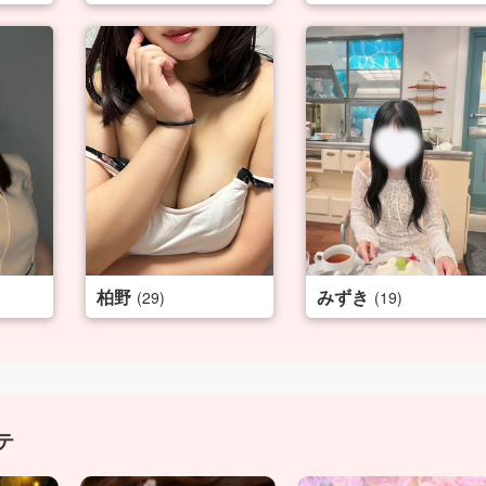
柏野
みずき
(29)
(19)
テ