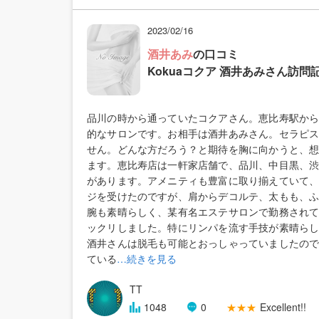
2023/02/16
酒井あみ
の口コミ
Kokuaコクア 酒井あみさん訪問記
品川の時から通っていたコクアさん。恵比寿駅か
的なサロンです。お相手は酒井あみさん。セラピ
せん。どんな方だろう？と期待を胸に向かうと、
ます。恵比寿店は一軒家店舗で、品川、中目黒、
があります。アメニティも豊富に取り揃えていて
ジを受けたのですが、肩からデコルテ、太もも、
腕も素晴らしく、某有名エステサロンで勤務され
ックリしました。特にリンパを流す手技が素晴ら
酒井さんは脱毛も可能とおっしゃっていましたの
ている
…続きを見る
TT
1048
0
★★★
Excellent!!