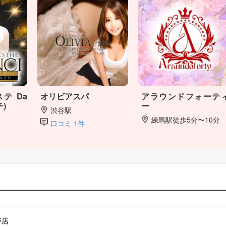
テ Da
オリビアスパ
アラウンドフォーテ
チ)
ー
渋谷駅
練馬駅徒歩5分〜10分
口コミ 1件
寿店