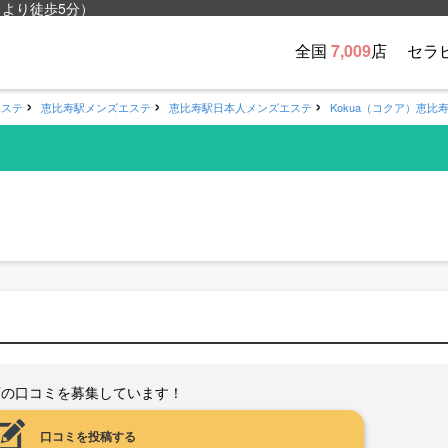
口より徒歩5分）
全国
7,009
店
セラ
エステ
恵比寿駅メンズエステ
恵比寿駅日本人メンズエステ
Kokua（コクア）恵比
店の口コミを募集しています！
口コミを投稿する