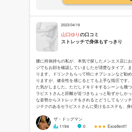
2023/04/19
山口ゆり
の口コミ
ストレッチで身体もすっきり
腰に持病持ちの私が、本気で探したメンエス店に
ジでもお顔を確認していましたが清楚なタイプ。
ります。ドリンクもらって特にオプションなど勧
りますが、健全性を感じるとても上手な指圧です
た気がしました。ただしドキドキするシーンも幾
ラピストさんと距離が近づきちょっと恥ずかしか
な姿勢からストレッチをされるとどうしてもソッ
ジテクのあるセラピストさんに受けるエステも、身
ザ・ドッグマン
1194
0
★★★
Excellent!!