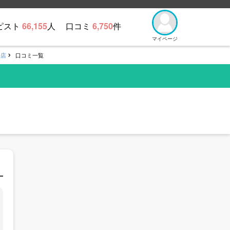
ピスト
66,155
人
口コミ
6,750
件
マイページ
寿店
口コミ一覧