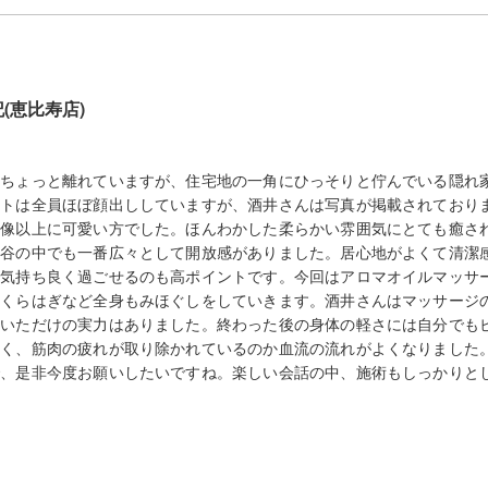
(恵比寿店)
らちょっと離れていますが、住宅地の一角にひっそりと佇んでいる隠れ
ストは全員ほぼ顔出ししていますが、酒井さんは写真が掲載されており
想像以上に可愛い方でした。ほんわかした柔らかい雰囲気にとても癒さ
渋谷の中でも一番広々として開放感がありました。居心地がよくて清潔
、気持ち良く過ごせるのも高ポイントです。今回はアロマオイルマッサ
ふくらはぎなど全身もみほぐしをしていきます。酒井さんはマッサージ
ていただけの実力はありました。終わった後の身体の軽さには自分でも
しく、筋肉の疲れが取り除かれているのか血流の流れがよくなりました
で、是非今度お願いしたいですね。楽しい会話の中、施術もしっかりと