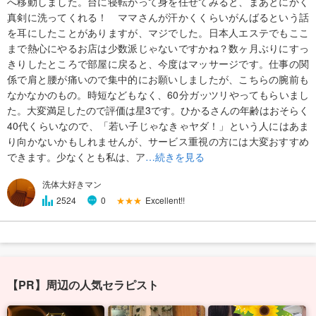
へ移動しました。台に寝転がって身を任せてみると、まあとにかく
真剣に洗ってくれる！ ママさんが汗かくくらいがんばるという話
を耳にしたことがありますが、マジでした。日本人エステでもここ
まで熱心にやるお店は少数派じゃないですかね？数ヶ月ぶりにすっ
きりしたところで部屋に戻ると、今度はマッサージです。仕事の関
係で肩と腰が痛いので集中的にお願いしましたが、こちらの腕前も
なかなかのもの。時短などもなく、60分ガッツリやってもらいまし
た。大変満足したので評価は星3です。ひかるさんの年齢はおそらく
40代くらいなので、「若い子じゃなきゃヤダ！」という人にはあま
り向かないかもしれませんが、サービス重視の方には大変おすすめ
できます。少なくとも私は、ア
…続きを見る
洗体大好きマン
★★★
Excellent!!
2524
0
【PR】周辺の人気セラピスト