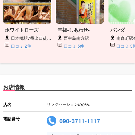
ホワイトローズ
幸福-しあわせ-
パンダ
日本橋駅7番出口徒歩2分
西中島南方駅
南森町駅
口コミ 2件
口コミ 5件
口コミ 3
お店情報
店名
リラクゼーションめがみ
電話番号
090-3711-1117