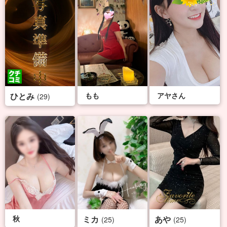
ひとみ
もも
アヤさん
(29)
秋
ミカ
あや
(25)
(25)