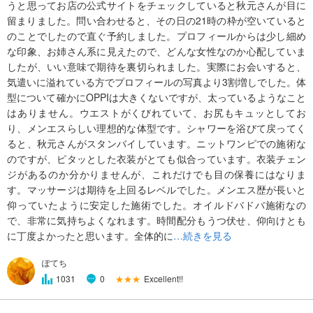
うと思ってお店の公式サイトをチェックしていると秋元さんが目に
留まりました。問い合わせると、その日の21時の枠が空いていると
のことでしたので直ぐ予約しました。プロフィールからは少し細め
な印象、お姉さん系に見えたので、どんな女性なのか心配していま
したが、いい意味で期待を裏切られました。実際にお会いすると、
気遣いに溢れている方でプロフィールの写真より3割増しでした。体
型について確かにOPPIは大きくないですが、太っているようなこと
はありません。ウエストがくびれていて、お尻もキュッとしてお
り、メンエスらしい理想的な体型です。シャワーを浴びて戻ってく
ると、秋元さんがスタンバイしています。ニットワンピでの施術な
のですが、ピタッとした衣装がとても似合っています。衣装チェン
ジがあるのか分かりませんが、これだけでも目の保養にはなりま
す。マッサージは期待を上回るレベルでした。メンエス歴が長いと
仰っていたように安定した施術でした。オイルドバドバ施術なの
で、非常に気持ちよくなれます。時間配分もうつ伏せ、仰向けとも
に丁度よかったと思います。全体的に
…続きを見る
ぽてち
★★★
Excellent!!
1031
0