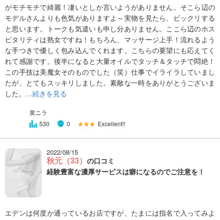
がモチモチで綺麗！凄いとしか言いようがありません。そこら辺の
モデルさんよりも色気がありますよ～実物を見たら、ビックリする
と思います。トークも気遣いも申し分ありません。ここら辺のホス
ピタリティは熟女ですね！もちろん、マッサージ上手！流れるよう
な手つきで優しく包み込んでくれます。こちらの要望にも応えてく
れて感謝です。後半になると大量オイルでタッチ＆タッチで悶絶！
この手技は美魔女そのものでした（笑）仕事でイライラしていまし
たが、とてもスッキリしました。素敵な一時をありがとうございま
した。
…続きを見る
黄ニラ
★★★
Excellent!!
530
0
2022/08/15
秋元（33）
の口コミ
経験豊富な濃厚サービスは癖になるのでご注意を！
エデンは何度か通っているお店ですが、たまには指名で入ってみよ