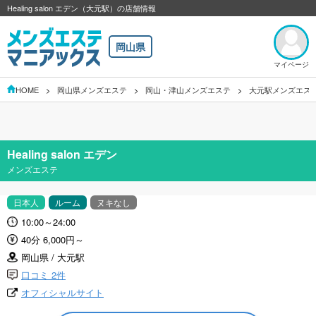
Healing salon エデン（大元駅）の店舗情報
岡山県
マイページ
HOME
岡山県メンズエステ
岡山・津山メンズエステ
大元駅メンズエス
Healing salon エデン
メンズエステ
日本人
ルーム
ヌキなし
10:00～24:00
40分 6,000円～
岡山県 / 大元駅
口コミ 2件
オフィシャルサイト