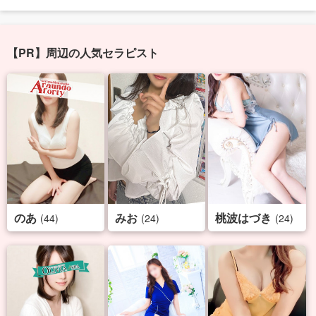
【PR】周辺の人気セラピスト
のあ
みお
桃波はづき
(44)
(24)
(24)