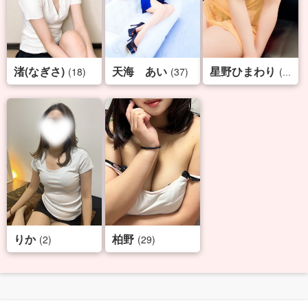
渚(なぎさ)
天海 あい
星野ひまわり
(18)
(37)
(35)
りか
柏野
(2)
(29)