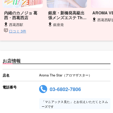
内緒のカノジョ 葛
銀座・新橋発高級出
AROMA V
西・西葛西店
張メンズエステ The
西葛西駅
Aroma
西葛西駅
銀座発
口コミ 3件
お店情報
店名
Aroma The Star（アロマザスター）
電話番号
03-6802-7806
「マニアックス見た」とお伝えいただくとスム
ーズです