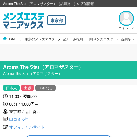
Aroma The Star（アロマザスター）（品川発～）の店舗情報
東京都
マイページ
HOME
東京都メンズエステ
品川・浜松町・田町メンズエステ
品川駅メ
Aroma The Star（アロマザスター）
Aroma The Star（アロマザスター）
日本人
出張
ヌキなし
11:00～翌05:00
60分 14,000円～
東京都 / 品川発～
口コミ 0件
オフィシャルサイト