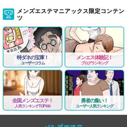
メンズエステマニアックス限定コンテン
ツ
特ダネの宝庫！
メンエス体験記！
ユーザーコラム
ブログランキング
全国メンズエステ！
勇者の集い！
人気ランキングTOP100
ユーザー人気ランキング