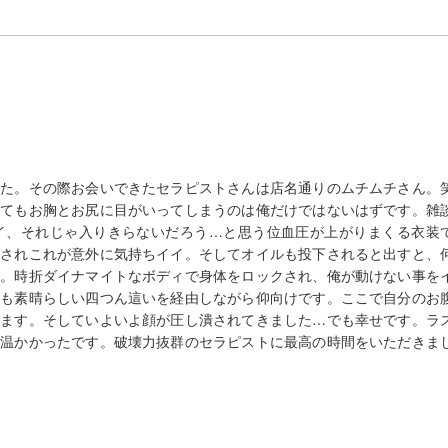
した。その際お会いできたセラピストさんは店名通りのムチムチさん。
してもお胸とお尻に目がいってしまうのは俺だけではないはずです。雑
イ、それじゃ入りきらないだろう…と思う位血圧が上がりまくる衣装
圧されこれが意外に気持ちイイ。そしてオイルも投下されると出すと、
始。時折ダイナマイトなボディで身体をロックされ、俺が動けない事を
ても素晴らしい四つん這いを経由しながら仰向けです。ここで自分のお
します。そしていよいよ顔が圧し潰されてきました…でも幸せです。ラ
も温かかったです。破壊力抜群のセラピストに最高の時間をいただきま