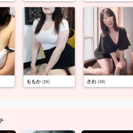
ももか
さわ
(26)
(38)
テ