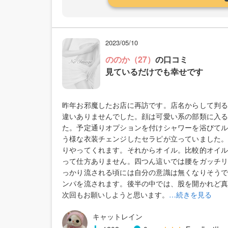
2023/05/10
ののか（27）
の口コミ
見ているだけでも幸せです
昨年お邪魔したお店に再訪です。店名からして判
違いありませんでした。顔は可愛い系の部類に入
た。予定通りオプションを付けシャワーを浴びて
う様な衣装チェンジしたセラピが立っていました
りやってくれます。それからオイル。比較的オイ
って仕方ありません。四つん這いでは腰をガッチ
っかり流される頃には自分の意識は無くなりそう
ンパを流されます。後半の中では、股を開かれど
次回もお願いしようと思います。
…続きを見る
キャットレイン