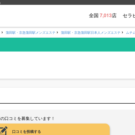
）
全国
7,013
店
セラ
テ
蒲田駅・京急蒲田駅メンズエステ
蒲田駅・京急蒲田駅日本人メンズエステ
ムチム
店の口コミを募集しています！
口コミを投稿する