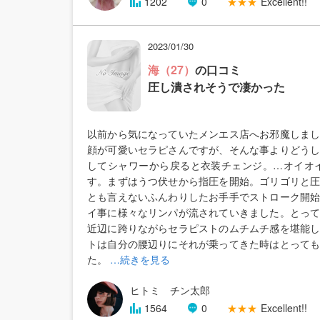
1202
0
★★★
Excellent!!
2023/01/30
海（27）
の口コミ
圧し潰されそうで凄かった
以前から気になっていたメンエス店へお邪魔しま
顔が可愛いセラピさんですが、そんな事よりどう
してシャワーから戻ると衣装チェンジ。…オイオ
す。まずはうつ伏せから指圧を開始。ゴリゴリと
とも言えないふんわりしたお手手でストローク開
イ事に様々なリンパが流されていきました。とっ
近辺に跨りながらセラピストのムチムチ感を堪能
トは自分の腰辺りにそれが乗ってきた時はとって
た。
…続きを見る
ヒトミ チン太郎
1564
0
★★★
Excellent!!