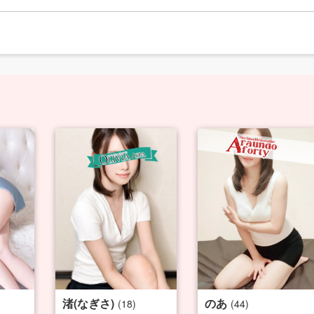
渚(なぎさ)
のあ
(18)
(44)