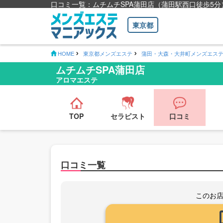
口コミ一覧：ムチムチSPA蒲田店（蒲田駅西口徒歩5分
東京都
HOME
東京都メンズエステ
蒲田・大森・大井町メンズエス
ムチムチSPA蒲田店
アロマエステ
TOP
セラピスト
口コミ
口コミ一覧
このお