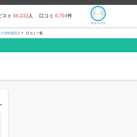
ピスト
66,232
人
口コミ
6,754
件
マイページ
チSPA蒲田店
口コミ一覧