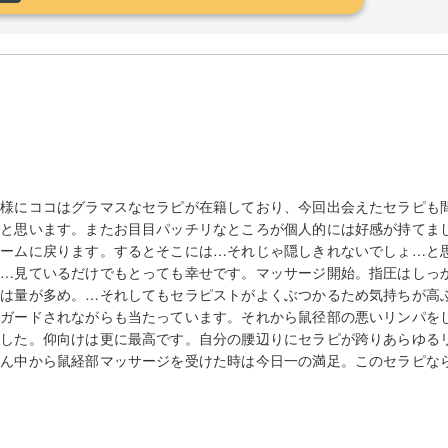
る様にココはグラマスなセラピが在籍しており、今回出会えたセラピも
ると思います。またお目目パッチリなところが個人的には好感が持てま
ルームに戻ります。するとそこには…それじゃ隠しきれないでしょ…と
。…見ているだけでもとっても幸せです。マッサージ開始。指圧はしっ
ルは量が多め。…それしてもセラピストがよくぶつかるため気持ちが高
リガードされながらも当たっています。それから鼠径部の悪いリンパを
でした。仰向けは更に最高です。自分の腰辺りにセラピが跨りあらゆる
真ん中から鼠経部マッサージを受けた時は今日一の満足。このセラピな