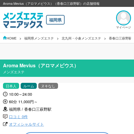
Aroma Mevius（アロマメビウス）（香春口三萩野駅）の店舗情報
福岡県
マイページ
HOME
福岡県メンズエステ
北九州・小倉メンズエステ
香春口三萩野駅
Aroma Mevius（アロマメビウス）
メンズエステ
日本人
ルーム
ヌキなし
10:00～24:00
60分 11,000円～
福岡県 / 香春口三萩野駅
口コミ 0件
オフィシャルサイト