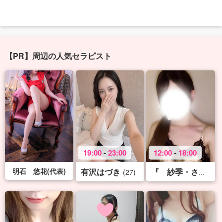
【PR】周辺の人気セラピスト
19:00
-
23:00
12:00
-
18:00
明石 悠花(代表)
有沢はづき
(27)
『 紗季・さき 』♡S