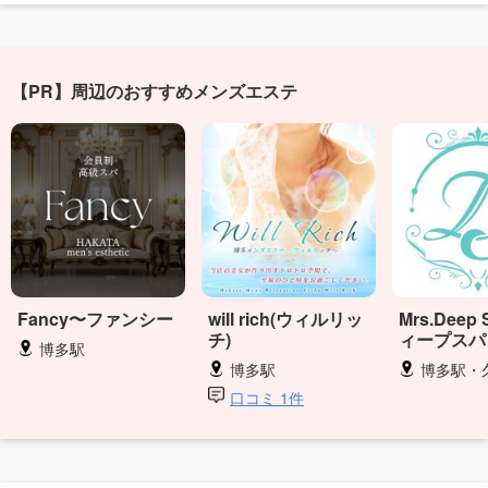
【PR】周辺のおすすめメンズエステ
Fancy〜ファンシー
will rich(ウィルリッ
Mrs.Deep
チ)
ィープスパ
博多駅
博多駅
博多駅・
口コミ 1件