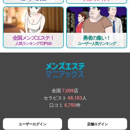
全国メンズエステ！
勇者の集い！
人気ランキングTOP100
ユーザー人気ランキング
全国
7,009
店
セラピスト
66,163
人
口コミ
6,750
件
ユーザーログイン
店舗ログイン