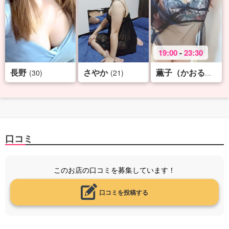
19:00
-
23:30
長野
さやか
(30)
(21)
薫子（かおるこ）♡X-rank
口コミ
このお店の口コミを募集しています！
口コミを投稿する