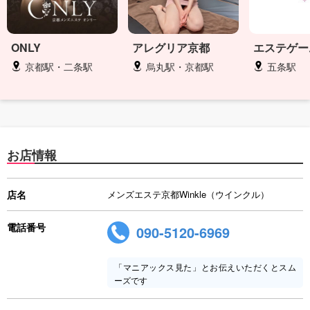
ONLY
アレグリア京都
エステゲー
京都駅・二条駅
烏丸駅・京都駅
五条駅
お店情報
店名
メンズエステ京都Winkle（ウインクル）
電話番号
090-5120-6969
「マニアックス見た」とお伝えいただくとスム
ーズです