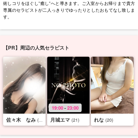
術しコリをほぐし”癒し”へと導きます。ご入室からお帰りまで貴方
専属のセラピストが二人っきりでゆったりとしたおもてなし致しま
す。
【PR】周辺の人気セラピスト
19:00
-
23:00
佐々木 なみ
月城エマ
れな
(25)
(21)
(20)