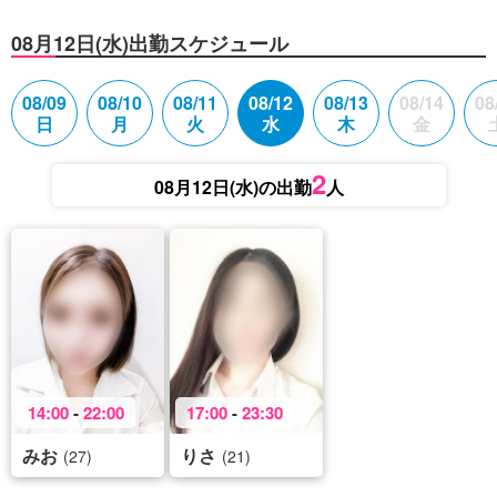
08月12日(水)出勤スケジュール
08/09
08/10
08/11
08/12
08/13
08/14
08
日
月
火
水
木
金
2
08月12日(水)の出勤
人
14:00
-
22:00
17:00
-
23:30
みお
りさ
(27)
(21)