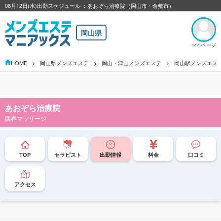
08月12日(水)出勤スケジュール ：あおぞら治療院（岡山市・倉敷市）
岡山県
マイページ
HOME
岡山県メンズエステ
岡山・津山メンズエステ
岡山駅メンズエス
あおぞら治療院
回春マッサージ
TOP
セラピスト
出勤情報
料金
口コミ
アクセス