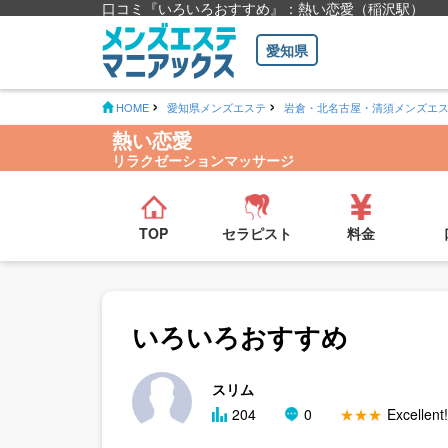
口コミ『いろいろおすすめ』：熱い恋愛（稲沢駅）
愛知県
HOME
愛知県メンズエステ
岩倉・北名古屋・清須メンズエ
熱い恋愛
リラクゼーションマッサージ
TOP
セラピスト
料金
いろいろおすすめ
スリム
204
0
★★★
Excellent!