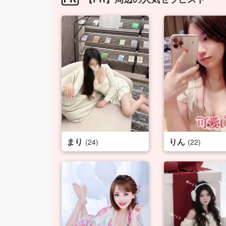
まり
りん
(24)
(22)