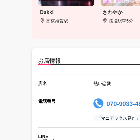
Dakki
さわやか
高横須賀駅
猿投駅車5分
お店情報
店名
熱い恋愛
電話番号
070-9033-4
「マニアックス見た
LINE