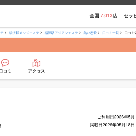
全国
7,013
店
セラ
ステ
稲沢駅メンズエステ
稲沢駅アジアンエステ
熱い恋愛
口コミ一覧
口コミ
口コミ
アクセス
ご利用日
2026年5月
掲載日
2026年05月18日
!