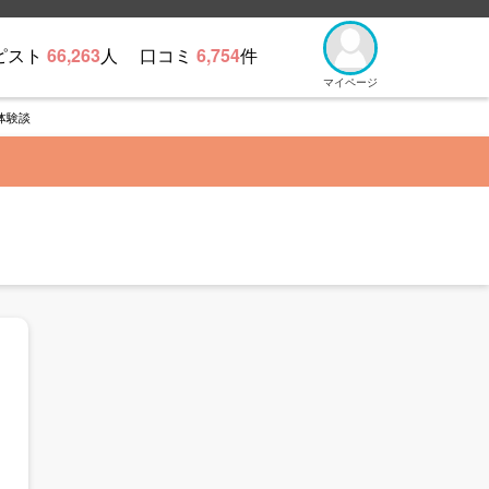
ピスト
66,263
人
口コミ
6,754
件
マイページ
体験談