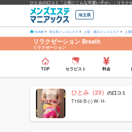
ひとみの口コミ『上尾にこんな可愛い子が』：リラクゼーシ
埼玉県
HOME
埼玉県メンズエステ
上尾・桶川メンズエステ
上尾
リラクゼーション Breath
リラクゼーション
TOP
セラピスト
料金
ひとみ（23）
の口コミ
T156 B-(-) W- H-