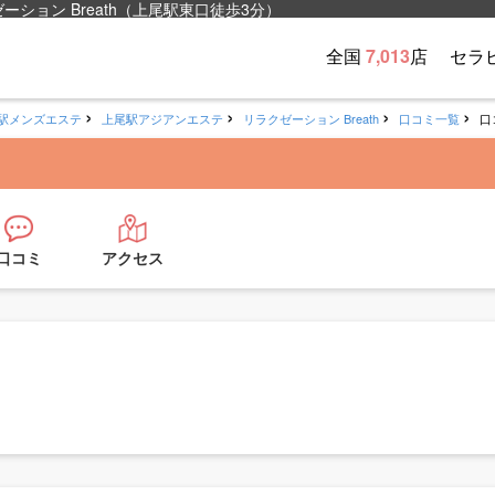
ョン Breath（上尾駅東口徒歩3分）
全国
7,013
店
セラ
駅メンズエステ
上尾駅アジアンエステ
リラクゼーション Breath
口コミ一覧
口
口コミ
アクセス