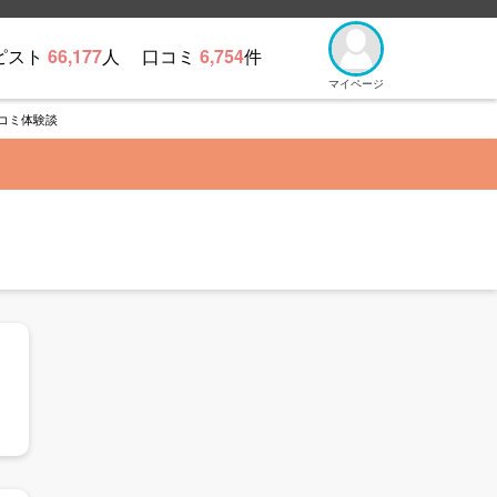
ピスト
66,177
人
口コミ
6,754
件
マイページ
コミ体験談