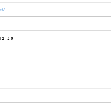
rk/
目２−２６