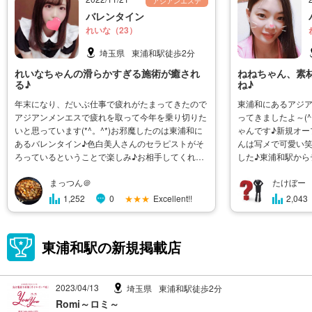
アジアンエステ
バレンタイン
れいな（23）
埼玉県
東浦和駅徒歩2分
れいなちゃんの滑らかすぎる施術が癒され
ねねちゃん、素
る♪
ね♪
年末になり、だいぶ仕事で疲れがたまってきたので
東浦和にあるアジ
アジアンメンエスで疲れを取って今年を乗り切りた
ってきましたよ～(
いと思っています(*^。^*)お邪魔したのは東浦和に
ゃんです♪新規オー
あるバレンタイン♪色白美人さんのセラピストがそ
んは写メで可愛い
ろっているということで楽しみ♪お相手してくれた
した♪東浦和駅から
セラピストはれいなちゃん23歳(^^♪似ている芸能人
ねねちゃんとご対面
まっつん＠
たけぼー
で言うとお笑いコンビのパーパー、あいなぶぅに似
っちゃりとしてい
た感じ♪不思議系でほんわかしてい�
いうほどではありませ
★★★
Excellent!!
1,252
0
2,043
東浦和駅の新規掲載店
2023/04/13
埼玉県
東浦和駅徒歩2分
Romi～ロミ～