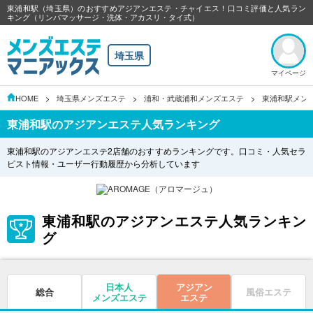
東浦和駅（埼玉県）のおすすめアジアンエステ・チャイエス！口コミ評価と人気ラン
キング（リンパマッサージ・洗体・アカスリ・タイ式）
埼玉県
マイページ
HOME
埼玉県メンズエステ
浦和・武蔵浦和メンズエステ
東浦和駅メン
東浦和駅のアジアンエステ人気ランキング
東浦和駅のアジアンエステ2店舗のおすすめランキングです。口コミ・人気セラ
ピスト情報・ユーザー行動履歴から分析しています
東浦和駅のアジアンエステ人気ランキン
グ
日本人
アジアン
総合
風俗エステ
メンズエステ
エステ