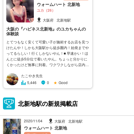
ウォームハート 北新地
ユカ（26）
大阪府
北新地駅
大阪の『ハピネス北新地』のユカちゃんの
体験談
とてつもなく安くて可愛い子が施術するお店を見つ
けたんや！しかも大阪駅から徒歩圏内！始発までや
ってるらしい！行くしかないやん！■ 早速かい！ほ
んとに徒歩5分位で着いたやん。ちょっと分かりに
くかったけど無事に到着。ワクワクしながら店内
へ。おぉ。早速セクシーな衣装でお出迎え！ベビー
たこやき先生
ドールってヤツやな。小柄でちょっと華奢な感じな
子。名札つけてたから見てみたら『ユ
★
Good
5,446
0
北新地駅の新規掲載店
2020/11/04
大阪府
北新地駅
ウォームハート 北新地