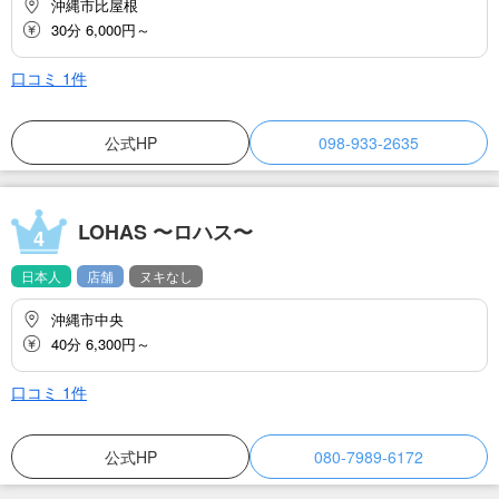
沖縄市比屋根
30分 6,000円～
口コミ
1
件
公式HP
098-933-2635
LOHAS 〜ロハス〜
4
日本人
店舗
ヌキなし
沖縄市中央
40分 6,300円～
口コミ
1
件
公式HP
080-7989-6172