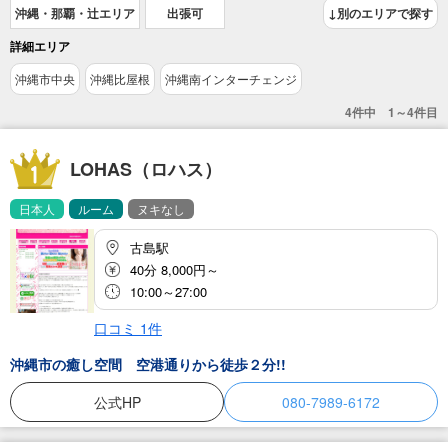
沖縄・那覇・辻エリア
出張可
↓別のエリアで探す
詳細エリア
沖縄市中央
沖縄比屋根
沖縄南インターチェンジ
4件中 1～4件目
LOHAS（ロハス）
日本人
ルーム
ヌキなし
古島駅
40分 8,000円～
10:00～27:00
口コミ
1
件
沖縄市の癒し空間 空港通りから徒歩２分!!
公式HP
080-7989-6172