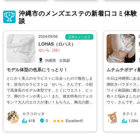
沖縄市のメンズエステの新着口コミ体験
談
2024/09/06
日本人メンエス
LOHAS（ロハス）
せいら（28）
沖縄県
古島駅
モデル体型の色系にうっとり！
ムチムチボディ
とにかく美人のセラピストに出会ったので報告しま
今日は沖縄県にあ
す。担当のセラピストは「せいら」さんです。小顔
潮吹きパラダイス
で高身長のモデル体型です。とくにウエスト、ヒッ
ワイイ南国娘に癒
プ、脚のラインが美しい！また、彼女特有のフェロ
色々と悩みました
モン？大人のエロスが凄い！もちろん、胸元の膨ら
ウリ」さんです。
みも完璧ですよ～ホスピタリティーも申し分ありま
す！コスチューム
カラコロッタ
タクミミ
せんでした。細かな気遣いも完璧ですし、トーク力
過ぎているオッパ
もあります。かなりモテる女性で�
が一番ですね！話
★★★
Excellent!!
418
0
1,094