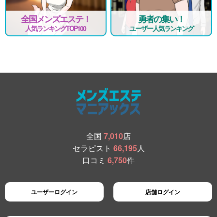
全国メンズエステ！
勇者の集い！
人気ランキングTOP100
ユーザー人気ランキング
全国
7,010
店
セラピスト
66,195
人
口コミ
6,750
件
ユーザーログイン
店舗ログイン