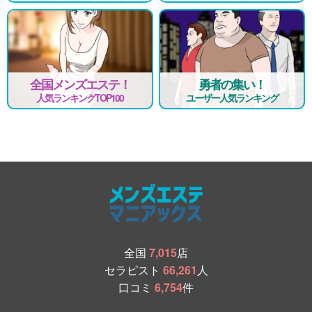
全国メンズエステ！
勇者の集い！
人気ランキングTOP100
ユーザー人気ランキング
全国
7,015
店
セラピスト
66,261
人
口コミ
6,754
件