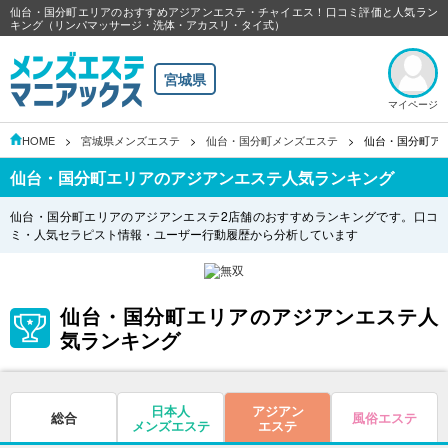
仙台・国分町エリアのおすすめアジアンエステ・チャイエス！口コミ評価と人気ラン
キング（リンパマッサージ・洗体・アカスリ・タイ式）
宮城県
マイページ
HOME
宮城県メンズエステ
仙台・国分町メンズエステ
仙台・国分町ア
仙台・国分町エリアのアジアンエステ人気ランキング
仙台・国分町エリアのアジアンエステ2店舗のおすすめランキングです。口コ
ミ・人気セラピスト情報・ユーザー行動履歴から分析しています
仙台・国分町エリアのアジアンエステ人
気ランキング
日本人
アジアン
総合
風俗エステ
メンズエステ
エステ