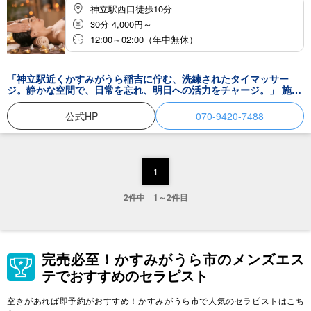
神立駅西口徒歩10分
30分 4,000円～
12:00～02:00（年中無休）
「神立駅近くかすみがうら稲吉に佇む、洗練されたタイマッサー
ジ。静かな空間で、日常を忘れ、明日への活力をチャージ。」 施術
を担当するのは、確かな技術と温かなホスピタリティを併せ持った
女性セラピストたちです 。力任せではない、しなやかで的確な手技
公式HP
070-9420-7488
によって、身体の芯から強張りを解きほぐす。その安らぎこそが、
私たちが提供する最大の価値です 。柔らかな灯りが灯る室内へとお
進みいただければ、そこにはモダンで洗練された空間が広がってい
ます 。私たちが大切にしているのは、格式張った場所ではなく、ま
るでお友達や親戚の家に遊びに来たかのような、気取らない「ホー
1
ム」を感じさせる温かな安心感です 。難しいことは考えず、ただ身
を委ねるだけで、自然と呼吸が深くなっていくのを実感していただ
2件中 1～2件目
けるでしょう。 施術を終えてお店を出る時、身体の内側から新しい
エネルギーが満ちてくる。その瞬間の喜びを、地域の皆様と分かち
合いたいと願っています。今日よりもっと健やかで、笑顔溢れる明
日を迎えるために。あなたの「いつもの場所」として、グッドラッ
クはいつでも皆様をお迎えいたします。
完売必至！かすみがうら市のメンズエス
テでおすすめのセラピスト
空きがあれば即予約がおすすめ！かすみがうら市で人気のセラピストはこち