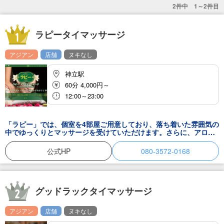
2件中 1～2件目
ラピータイマッサージ
アジアン
店舗
ヌキなし
神立駅
60分 4,000円～
12:00～23:00
「ラピー」では、個室を4部屋ご用意しており、落ち着いた雰囲気の
中でゆっくりとマッサージを受けていただけます。さらに、アロマ
オイルを使用することで、心身ともにリラックスすることができ、
疲れた身体や心を癒すだけでなく、身体の内側から健康に導くこと
公式HP
080-3572-0168
ができます。
グッドラックタイマッサージ
アジアン
店舗
ヌキなし