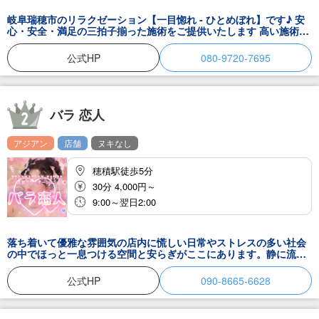
岐阜瑞穂市のリラクゼーション【一目惚れ - ひとめぼれ】です♪ 安
心・安全・満足の三拍子揃った施術をご提供いたします 高い施術レ
ベルの手技でリピートしたくなること間違いなし！ 当店自慢のマッ
サージで、あなたに極上の時間をお贈りします。 皆さまにぜひ足を
公式HP
080-9720-7695
運んでいただけることを、楽しみにしております。
バラ 恋人
アジアン
店舗
ヌキなし
穂積駅徒歩5分
30分 4,000円～
9:00～翌日2:00
落ち着いて優雅な雰囲気の店内に慌しい日常やストレスの多い社会
の中でほっと一息つける空間と安らぎがここにあります。静に流れ
る音色と暖色系の柔らかな照明の中で、お客様が十分にリラックス
します。体調を維持していくには栄養の摂取とストレスをためない
公式HP
090-8665-6628
ことです！お仕事で疲れた身体と心をリフレッシュされにお越し下
さいませ♪