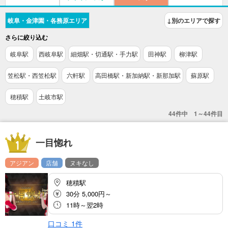
岐阜・金津園・各務原エリア
↓別のエリアで探す
さらに絞り込む
岐阜駅
西岐阜駅
細畑駅・切通駅・手力駅
田神駅
柳津駅
笠松駅・西笠松駅
六軒駅
高田橋駅・新加納駅・新那加駅
蘇原駅
穂積駅
土岐市駅
44件中 1～44件目
一目惚れ
アジアン
店舗
ヌキなし
穂積駅
30分 5,000円～
11時～翌2時
口コミ
1
件