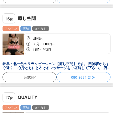
ださいませ♪ セラピスト一同、お客様のご来店をお待ちしておりま
す。
癒し空間
16
位
アジアン
店舗
ヌキなし
田神駅
30分 5,000円～
11時～翌3時
岐阜・北一色のリラクゼーション【癒し空間】です。 田神駅からす
ぐ近く。 心身ともにとろけるマッサージをご堪能して下さい。 店内
の雰囲気・施術・接客の全てに満足して病みつきになってしまうこ
と間違いありません。 当店が贈る極上の癒しをどうぞご堪能くださ
公式HP
080-9634-2104
いませ。 お気軽にご来店くださいね。
QUALITY
17
位
アジアン
店舗
ヌキなし