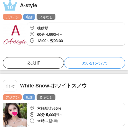
A-style
10
アジアン
店舗
ヌキなし
穂積駅
60分 4,990円～
12:00～翌03:00
公式HP
058-215-5775
White Snow-ホワイトスノウ
11
位
アジアン
店舗
ヌキなし
六軒駅徒歩5分
30分 5,000円～
12時～翌2時