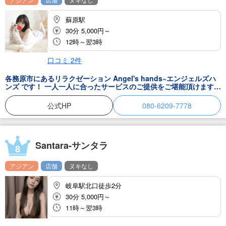
蘇原駅
30分 5,000円～
12時～翌3時
口コミ
2
件
各務原市にあるリラクゼーション Angel's hands~エンジェルズハ
ンズ です！ 一人一人に合ったサービスのご提供をご堪能頂けます♪
体の事を考えた癒しのテクニックで心身共に癒されること間違いな
し！ まずは1度、足を運んでみてください♪ お近くにお立ち寄りの
公式HP
080-6209-7778
際にはお立ち寄りください。
Santara-サンタラ
8
アジアン
店舗
ヌキなし
岐阜駅北口徒歩2分
30分 5,000円～
11時～翌3時