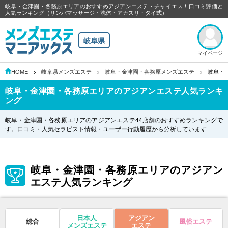
岐阜・金津園・各務原エリアのおすすめアジアンエステ・チャイエス！口コミ評価と
人気ランキング（リンパマッサージ・洗体・アカスリ・タイ式）
岐阜県
マイページ
HOME
岐阜県メンズエステ
岐阜・金津園・各務原メンズエステ
岐阜・
岐阜・金津園・各務原エリアのアジアンエステ人気ランキ
ング
岐阜・金津園・各務原エリアのアジアンエステ44店舗のおすすめランキングで
す。口コミ・人気セラピスト情報・ユーザー行動履歴から分析しています
岐阜・金津園・各務原エリアのアジアン
エステ人気ランキング
日本人
アジアン
総合
風俗エステ
メンズエステ
エステ