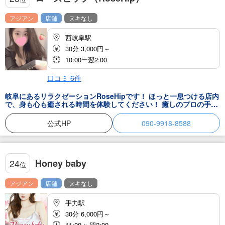
アジアン
店舗
ヌキなし
西岐阜駅
30分 3,000円～
10:00ー翌2:00
口コミ
6
件
岐阜にあるリラクゼーションRoseHipです！ ほっと一息つける店内
で、身も心も癒される時間を体験してください！ 癒しのプロの手に
よって、虜になること間違いなし♪ 明日が辛いなぁと感じている方
は、是非当店へお越しください♪ 皆さまにぜひ足を運んでいただけ
公式HP
090-9918-8588
ることを、楽しみにしております。
Honey baby
24
位
アジアン
店舗
ヌキなし
手力駅
30分 6,000円～
11:00 ~ 翌2:00