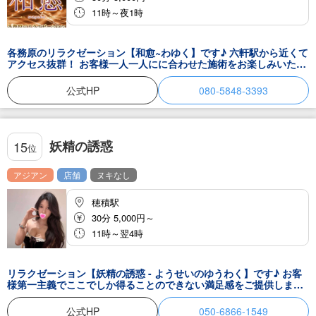
11時～夜1時
各務原のリラクゼーション【和愈~わゆく】です♪ 六軒駅から近くて
アクセス抜群！ お客様一人一人にに合わせた施術をお楽しみいただ
けます。 極上の美女セラピストたちによる癒しなら、心身ともにご
満足いただけるはず。 疲れが気になるあなたにぴったりの当店のリ
公式HP
080-5848-3393
ラクゼーションで癒されてくださいね。 セラピスト一同お待ちして
おります。
妖精の誘惑
15
位
アジアン
店舗
ヌキなし
穂積駅
30分 5,000円～
11時～翌4時
リラクゼーション【妖精の誘惑 - ようせいのゆうわく】です♪ お客
様第一主義でここでしか得ることのできない満足感をご提供しま
す。 高い魅力のスタッフによる癒しで身心ともに気力が充実する事
が実感できますよ！ まずは一度その極上の癒しを当店にてご体験く
公式HP
050-6866-1549