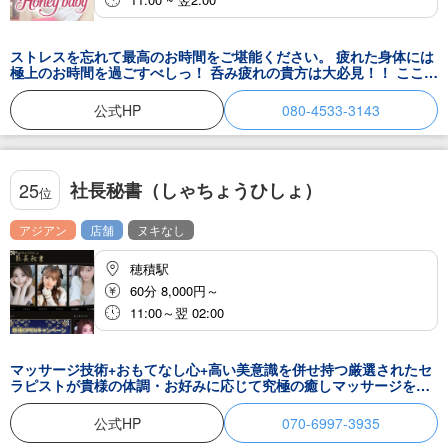
ストレスを忘れて最高のお時間をご堪能ください。 疲れた身体には
極上のお時間を過ごすべしっ！ 呑み疲れの貴方は大必見！！ ここで
しか味わえない癒しを！ 豪華な出勤体制でお出迎えいたします！ 最
上のセラピストで気分リフレッシュ♪ 溜まった疲れを全て吹き飛ば
公式HP
080-4533-3143
しちゃって下さい♪
社長秘書（しゃちょうひしょ）
25
位
アジアン
店舗
ヌキなし
穂積駅
60分 8,000円～
11:00～翌 02:00
マッサージ技術+おもてなし心+高い美意識を併せ持つ厳選されたセ
ラピストが貴様の体調・お好みに応じて究極の癒しマッサージを提
供させていただきます。個室の空間で全てを忘れセラピストのリズ
ムに身を任せ貴様自身を取り戻してください疲れた体を癒しながら
公式HP
070-6997-3935
ストレスの発散をし、健やかな状態を保ちます