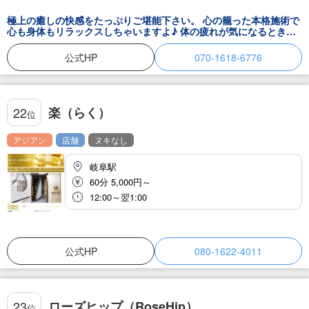
極上の癒しの快感をたっぷりご堪能下さい。 心の籠った本格施術で
心も身体もリラックスしちゃいますよ♪ 体の疲れが気になるときは
ぜひ一度当店へお越しくださいませ♪ 皆様のご来店を心よりお待ち
しています♪
公式HP
070-1618-6776
楽（らく）
22
位
アジアン
店舗
ヌキなし
岐阜駅
60分 5,000円～
12:00～翌1:00
公式HP
080-1622-4011
ローズヒップ（RoseHip）
23
位