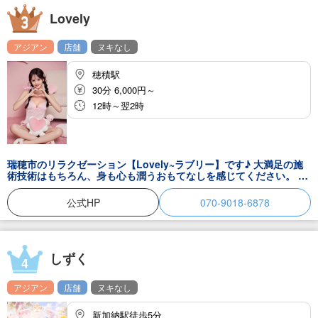
Lovely
アジアン
店舗
ヌキなし
穂積駅
30分 6,000円～
12時～翌2時
瑞穂市のリラクゼーション【Lovely~ラブリー】です♪ 大満足の施
術技術はもちろん、身も心も潤うおもてなしを感じてください。 お
客様のご希望に沿った癒しのテクニックで身も心も癒されること間
違いなし♪ ひとりひとりに合わせたマッサージで隅々まで癒されて
公式HP
070-9018-6878
くださいね。 スタッフ一同みなさまのお越しをお待ちしておりま
す！
しずく
4
アジアン
店舗
ヌキなし
新加納駅徒歩5分