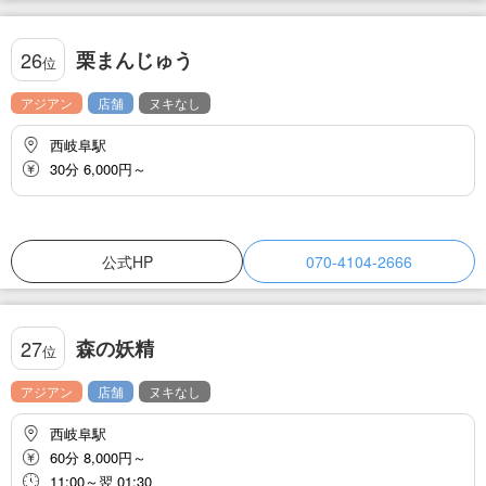
栗まんじゅう
26
位
アジアン
店舗
ヌキなし
西岐阜駅
30分 6,000円～
公式HP
070-4104-2666
森の妖精
27
位
アジアン
店舗
ヌキなし
西岐阜駅
60分 8,000円～
11:00～翌 01:30