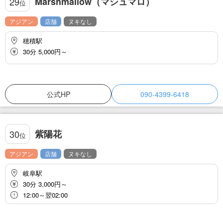
Marshmallow（マシュマロ）
29
位
アジアン
店舗
ヌキなし
穂積駅
30分 5,000円～
公式HP
090-4399-6418
紫陽花
30
位
アジアン
店舗
ヌキなし
岐阜駅
30分 3,000円～
12:00～翌02:00