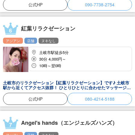
身体はもちろんのこと心も癒されること間違いなしです！ 永遠に続
公式HP
090-7738-2754
いてほしいと思えるほどの癒しの時間をぜひご堪能くださいませ♪
毎日あなたのお越しをお店で待っています。
紅葉リラクゼーション
6
アジアン
店舗
ヌキなし
土岐市駅徒歩5分
30分 4,000円～
10時～翌0時
土岐市のリラクゼーション【紅葉リラクゼーション】です♪ 土岐市
駅から近くてアクセス抜群！ ひとりひとりに合わせたマッサージで
極上な時間を味わっていただけます。 ハイクオリティなおもてなし
をご堪能頂ければ、気持ちいいだけでなく、健康維持にも繋がりま
公式HP
080-4214-5188
すよ！ 興味のある方は、ぜひ1度お試しくださいね♪ 元気が欲しい
あなたのお越しをお待ちしております♪
Angel's hands（エンジェルズハンズ）
7
アジアン
店舗
ヌキなし