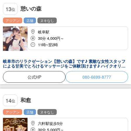
憩いの森
13
位
アジアン
店舗
ヌキなし
岐阜駅
30分 4,000円～
11時~翌2時
岐阜市のリラクゼーション【憩いの森】です♪ 素敵な女性スタッフ
による甘美でとろけるマッサージをご体験頂けます♪ ハイクオリテ
ィなおもてなしをご堪能頂ければ、身体の調子を整え明日からの英
気を養います♪ セラピストとの二人きりの甘い時間をご堪能くださ
公式HP
080-6699-8777
い♪ セラピスト一同、お客様のご来店をお待ちしております。
和愈
14
位
アジアン
店舗
ヌキなし
六軒駅徒歩5分
30分 5,000円～