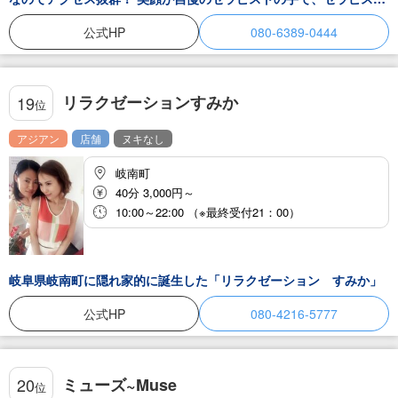
とゆったりとした時間を過ごすことができます。 極楽マッサージに
美人セラピストによる癒しで、心身共に癒されること間違いなし！
公式HP
080-6389-0444
明日が辛いなぁと感じている方は、是非当店へお越しください♪ ス
タッフ一同、皆さまのお越しを心よりお待ちしております。
リラクゼーションすみか
19
位
アジアン
店舗
ヌキなし
岐南町
40分 3,000円～
10:00～22:00 （※最終受付21：00）
岐阜県岐南町に隠れ家的に誕生した「リラクゼーション すみか」
公式HP
080-4216-5777
ミューズ~Muse
20
位