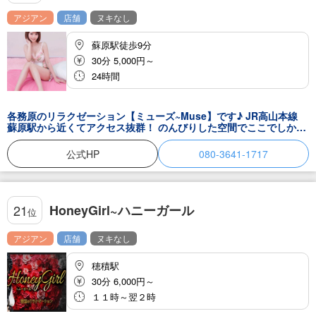
アジアン
店舗
ヌキなし
蘇原駅徒歩9分
30分 5,000円～
24時間
各務原のリラクゼーション【ミューズ~Muse】です♪ JR高山本線
蘇原駅から近くてアクセス抜群！ のんびりした空間でここでしか得
ることのできない満足感をご提供します。 極楽マッサージに美人セ
ラピストによる癒しで、病みつきになってしまうこと間違いなし♪
公式HP
080-3641-1717
興味のある方は、ぜひ1度お試しくださいね♪ お疲れのあなた、是非
ご利用ください♪
HoneyGirl~ハニーガール
21
位
アジアン
店舗
ヌキなし
穂積駅
30分 6,000円～
１１時～翌２時