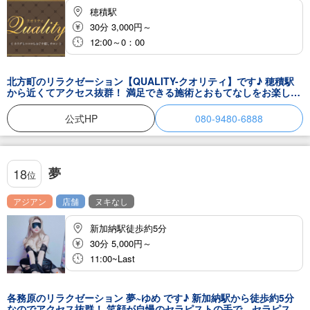
穂積駅
30分 3,000円～
12:00～0：00
北方町のリラクゼーション【QUALITY-クオリティ】です♪ 穂積駅
から近くてアクセス抜群！ 満足できる施術とおもてなしをお楽しみ
いただけます。 当店の極上マッサージを体感していただければ、リ
ピートしたくなること間違いなし！ 思いやりをもって最高のサービ
公式HP
080-9480-6888
スをご堪能くださいませ。 セラピスト一同お待ちしております。
夢
18
位
アジアン
店舗
ヌキなし
新加納駅徒歩約5分
30分 5,000円～
11:00~Last
各務原のリラクゼーション 夢~ゆめ です♪ 新加納駅から徒歩約5分
なのでアクセス抜群！ 笑顔が自慢のセラピストの手で、セラピスト