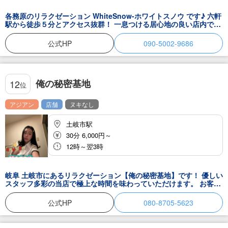
各務原のリラクゼーション WhiteSnow-ホワイトスノウ です♪ 六軒
駅から徒歩５分とアクセス抜群！ 一息つける居心地の良い店内で極
上の世界へとお連れします。 疲れ具合に合わせた癒しの技で病みつ
きになってしまうこと間違いなし♪ 当店自慢のマッサージで、あな
公式HP
090-5002-9686
たに極上の時間をお贈りします。 皆さまにぜひ足を運んでいただけ
ることを、楽しみにしております。
俺の秘密基地
12
位
アジアン
店舗
ヌキなし
土岐市駅
30分 6,000円～
12時～翌3時
岐阜 土岐市にあるリラクゼーション【俺の秘密基地】です！ 優しい
スタッフ多彩の当店で極上な時間を味わっていただけます。 お客様
の体に合わせた癒し技術で病みつきになってしまうこと間違いなし
♪ 仕事で疲れた体と心を、心ゆくまで癒されていって下さいね♪ ス
公式HP
080-8705-5623
タッフ一同みなさまのお越しをお待ちしております！