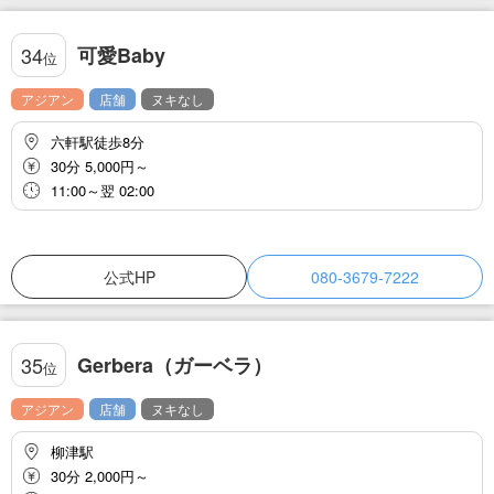
可愛Baby
34
位
アジアン
店舗
ヌキなし
六軒駅徒歩8分
30分 5,000円～
11:00～翌 02:00
公式HP
080-3679-7222
Gerbera（ガーベラ）
35
位
アジアン
店舗
ヌキなし
柳津駅
30分 2,000円～