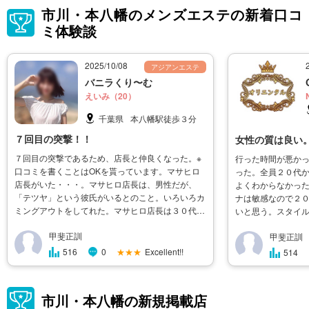
市川・本八幡のメンズエステの新着口コ
ミ体験談
2025/10/08
アジアンエステ
バニラくり〜む
えいみ（20）
千葉県
本八幡駅徒歩３分
７回目の突撃！！
女性の質は良い
７回目の突撃であるため、店長と仲良くなった。※
行った時間が悪かっ
口コミを書くことはOKを貰っています。マサヒロ
った。全員２０代
店長がいた・・・。マサヒロ店長は、男性だが、
よくわからなかっ
「テツヤ」という彼氏がいるとのこと。いろいろカ
ナは敏感なので２
ミングアウトをしてれた。マサヒロ店長は３０代後
いと思う。スタイ
半なのだが、彼氏も同年代だとのこと・・・。嬉し
る女性はいなかっ
甲斐正訓
甲斐正訓
そうに話していた。私に対してもスキンシップが多
し、怪しい感じが
くて、距離感が近く感じる（笑）店長は
も・・・と言う雰
★★★
Excellent!!
516
0
514
市川・本八幡の新規掲載店