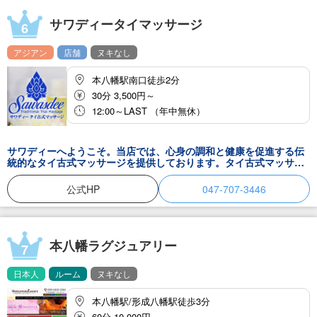
す。さらに、タイ古式マッサージは、体内の毒素排出を促進し、免
疫力を高め、健康な生活への一歩を踏み出す手助けをします。
サワディータイマッサージ
6
アジアン
店舗
ヌキなし
本八幡駅南口徒歩2分
30分 3,500円～
12:00～LAST （年中無休）
サワディーへようこそ。当店では、心身の調和と健康を促進する伝
統的なタイ古式マッサージを提供しております。タイ古式マッサー
ジは、その独特な手法で知られています。ゆっくりとしたストレッ
チングと、体の特定の圧力ポイントへの深い圧力を組み合わせるこ
公式HP
047-707-3446
とで、筋肉の緊張を解きほぐし、エネルギーの流れを改善します。
このプロセスは、身体だけでなく精神のリラクゼーションにも焦点
を当てており、ストレス解消、柔軟性の向上、そして全体的な健康
状態の向上に役立ちます。
本八幡ラグジュアリー
7
日本人
ルーム
ヌキなし
本八幡駅/形成八幡駅徒歩3分
60分 10,000円～