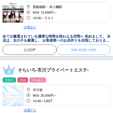
西船橋駅・本八幡駅
60分 13,000円～
12:00～ラスト
出勤2人
全てが厳選されている濃厚な時間を味わえる空間へ 初めまして。 当
店は、女の子を厳選し、 お客様第一のお店作りを目指しておりま
す！ 1度ご利用頂ければ実感いただけると思います！ 気になる女の
子への質問等、いつでもお待ちしております！ お客様のご希望に添
公式HP
090-4529-1839
える様に心がけていきたいと思いますので、何卒よろしくお願い致
します。 ～1st Secret～全てが厳選されている女の子との濃厚な時
間を味わえる空間へ。
そらいろ-市川プライベートエステ-
4
日本人
出張
ヌキあり
市川発
80分 20,000円～
10:00～LAST
出勤7人