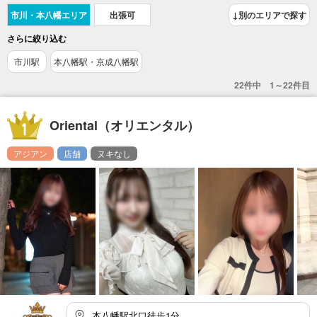
市川・本八幡エリア
出張可
↓別のエリアで探す
さらに絞り込む
市川駅
本八幡駅・京成八幡駅
22件中 1～22件目
Oriental（オリエンタル）
アジアン
店舗
ヌキなし
本八幡駅北口徒歩1分