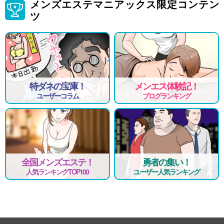
メンズエステマニアックス限定コンテン
ツ
特ダネの宝庫！
メンエス体験記！
ユーザーコラム
ブログランキング
全国メンズエステ！
勇者の集い！
人気ランキングTOP100
ユーザー人気ランキング