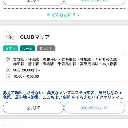
どんなお店？
CLUBマリア
18
位
日本人
ルーム
ヌキなし
東京駅・神田駅・東銀座駅・錦糸町駅・練馬駅・石神井公園駅・
赤羽駅・府中駅・調布駅・千歳烏山駅・高田馬場駅・本八幡駅・
市川駅・浦安駅・行徳駅・柏駅
90分 28,000円～
10:00～翌05:00
あえて顔出しさせない、高貴なメンズエステ ●接客、身だしなみ ●
色気、居心地 ●施術、ここちよい空間 をそろえたハイクオリティー
な接客を繰り広げる セラピストを厳選したお店になります。 高級エ
リアでのビジュアルと施術がパーフェクトなセラピストによる 施術
公式HP
050-5527-2196
をご堪能ください