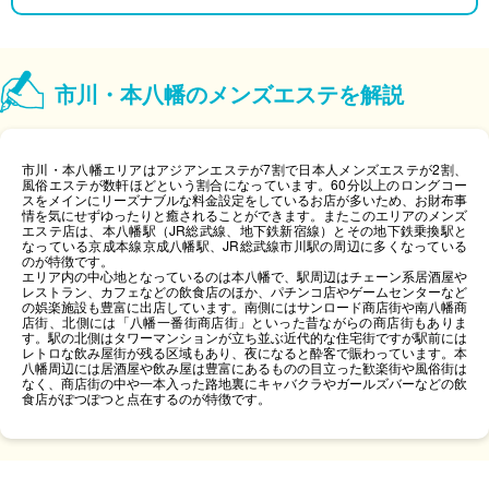
市川・本八幡のメンズエステを解説
市川・本八幡エリアはアジアンエステが7割で日本人メンズエステが2割、
風俗エステが数軒ほどという割合になっています。60分以上のロングコー
スをメインにリーズナブルな料金設定をしているお店が多いため、お財布事
情を気にせずゆったりと癒されることができます。またこのエリアのメンズ
エステ店は、本八幡駅（JR総武線、地下鉄新宿線）とその地下鉄乗換駅と
なっている京成本線京成八幡駅、JR総武線市川駅の周辺に多くなっている
のが特徴です。
エリア内の中心地となっているのは本八幡で、駅周辺はチェーン系居酒屋や
レストラン、カフェなどの飲食店のほか、パチンコ店やゲームセンターなど
の娯楽施設も豊富に出店しています。南側にはサンロード商店街や南八幡商
店街、北側には「八幡一番街商店街」といった昔ながらの商店街もありま
す。駅の北側はタワーマンションが立ち並ぶ近代的な住宅街ですが駅前には
レトロな飲み屋街が残る区域もあり、夜になると酔客で賑わっています。本
八幡周辺には居酒屋や飲み屋は豊富にあるものの目立った歓楽街や風俗街は
なく、商店街の中や一本入った路地裏にキャバクラやガールズバーなどの飲
食店がぽつぽつと点在するのが特徴です。