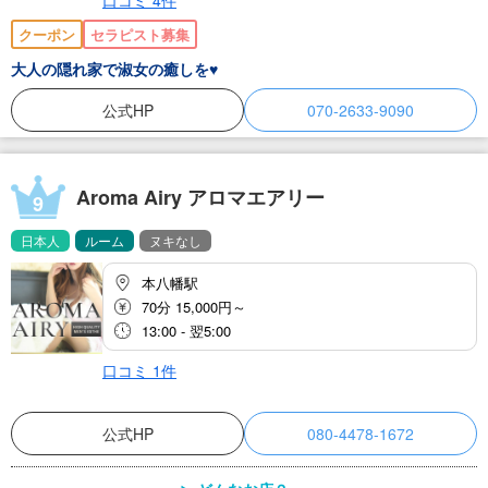
口コミ
4
件
クーポン
セラピスト募集
大人の隠れ家で淑女の癒しを♥️
公式HP
070-2633-9090
Aroma Airy アロマエアリー
9
日本人
ルーム
ヌキなし
本八幡駅
70分 15,000円～
13:00 - 翌5:00
口コミ
1
件
公式HP
080-4478-1672