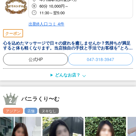
60分 10,000円～
11:30～翌5:00
出勤8人
口コミ
4
件
クーポン
心を込めたマッサージで日々の疲れを癒しませんか？気持ちが満足
すると体も軽くなります。当店独自の手技と手法でお客様を"とろけ
る"ような最高の安らぎと最上級のおもてなしをお約束します。極上
アロマオイルマッサージで至福のひとときを。ご来店お待ちしてお
公式HP
047-318-3947
ります。
どんなお店？
バニラくり〜む
アジアン
店舗
ヌキなし