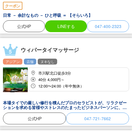
クーポン
日常 － 余計なもの － ひと呼吸 ＝ 【そらいろ】
公式HP
LINEする
047-400-2323
ウィパータイマッサージ
5
アジアン
店舗
ヌキなし
市川駅北口徒歩3分
40分 4,000円～
12:00〜24:00（年中無休）
本場タイでの厳しい修行を積んだプロのセラピストが、リラクゼー
ションを求める皆様やストレスのたまったビジネスパーソンに、最
高級のタイ古式マッサージ体験を提供いたします。タイ古式マッサ
ージは、体と心の調和を取り戻し、健康を促進する伝統的なタイの
公式HP
047-721-7662
療法です。深い筋肉エネルギーラインを刺激し、体内のエネルギー
の流れを改善する効果があります。その結果、身体の疲労が軽減さ
れ、ストレスや緊張が解消され、心身のリラックスがもたらされま