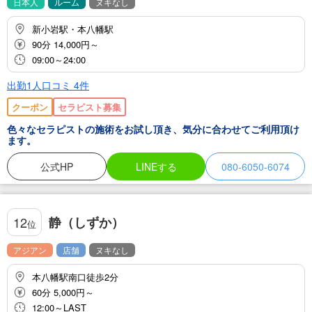
日本人
ルーム
ヌキなし
新小岩駅・本八幡駅
90分 14,000円～
09:00～24:00
出勤1人
口コミ
4
件
クーポン
セラピスト募集
色々なセラピストの施術をお試し頂き、気分に合わせてご利用頂け
ます。
公式HP
LINEする
080-6050-6074
静（しずか）
12
位
アジアン
店舗
ヌキなし
本八幡駅南口徒歩2分
60分 5,000円～
12:00～LAST