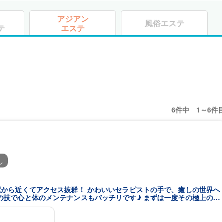
アジアン
風俗エステ
テ
エステ
6件中 1～6件
し
駅から近くてアクセス抜群！ かわいいセラピストの手で、癒しの世界へ
の技で心と体のメンテナンスもバッチリです♪ まずは一度その極上の癒
スタッフ一同心よりお待ちしております。