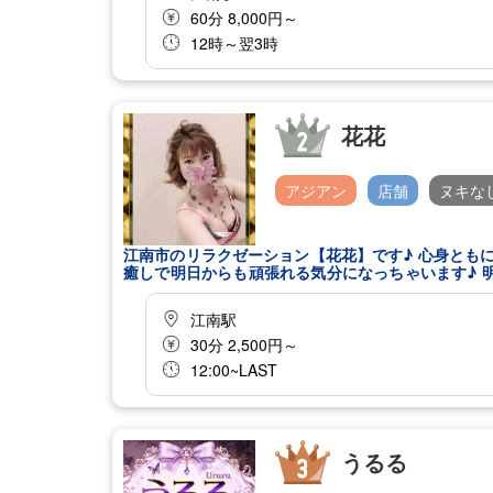
60分 8,000円～
12時～翌3時
花花
アジアン
店舗
ヌキな
江南市のリラクゼーション【花花】です♪ 心身とも
癒しで明日からも頑張れる気分になっちゃいます♪ 
みください。 セラピスト一同、あなたのお越しを心
江南駅
30分 2,500円～
12:00~LAST
うるる