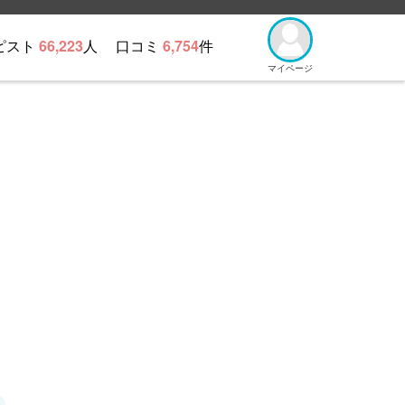
ピスト
66,223
人
口コミ
6,754
件
マイページ