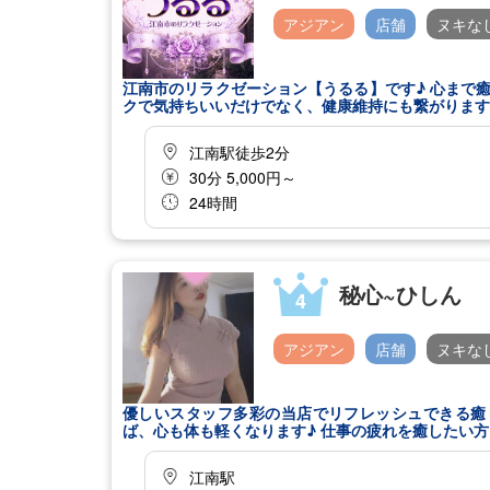
アジアン
店舗
ヌキな
江南市のリラクゼーション【うるる】です♪ 心まで癒されるマッサージを感じてください。 体の事を考えた癒しのテクニッ
クで気持ちいいだけでなく、健康維持にも繋がりますよ！ 仕事の疲れを癒したい方は、ぜひ。 スタッフ全員でお
す♪
江南駅徒歩2分
30分 5,000円～
24時間
秘心~ひしん
4
アジアン
店舗
ヌキな
優しいスタッフ多彩の当店でリフレッシュできる癒
ば、心も体も軽くなります♪ 仕事の疲れを癒したい
江南駅