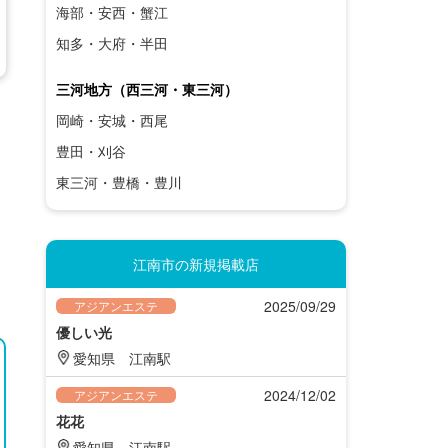
海部・安西・蟹江
知多・大府・半田
三河地方（西三河・東三河）
岡崎・安城・西尾
豊田・刈谷
東三河・豊橋・豊川
江南市の新規掲載店
2025/09/29
アジアンエステ
優しい光
愛知県
江南駅
2024/12/02
アジアンエステ
花花
愛知県
江南駅