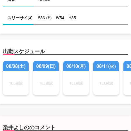
スリーサイズ
B86 (F) W54 H85
出勤スケジュール
08/08(土)
08/09(日)
08/10(月)
08/11(火)
0
TEL確認
TEL確認
TEL確認
TEL確認
染井よしののコメント