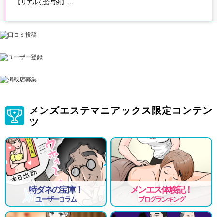
【リアルな給与例】
BLACKランクのセラピスト120分コース本指名、デラックスセットの場
合
●120分14,000円
●指名1,000円
●本指名手当1,000円
●特別指名2,000円
●オプション7,000円
＝25,000円
1件のお仕事でこれだけ稼げちゃいます♪
お客様払いが高いから女子給も高いお店は
存在しますが当店はコスパ重視なので、
お客様にはご利用しやすい料金設定に
メンズエステマニアックス限定コンテン
しております。
ツ
単価が高いだけで一日1本やお茶を引いて
しまっては意味がないと考えております。
それよりも利用しやすく確実にセラピストの
皆様が稼げる環境を作ることが大切です。
無駄なコストは省き少しでも多く還元できる
独自のシステムを採用しております。
どうせ働くなら還元率が良いお店を選びましょう♪
特ダネの宝庫！
メンエス体験記！
ユーザーコラム
ブログランキング