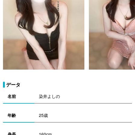
データ
名前
染井よしの
年齢
25歳
身長
160cm