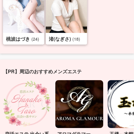
桃波はづき
渚(なぎさ)
(24)
(18)
【PR】周辺のおすすめメンズエステ
恋活エステ 出会い系
アロマグラマー
玉楼～本館