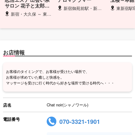
サロン 花子と太郎
新宿御苑前駅・新宿三丁目駅
東新宿駅B3出
ZERO
新宿・大久保 ～ 東京２３区（ご相談下さい）
お店情報
お客様のタイミングで、お客様が受けたい場所で、
お客様が求めていた癒しと快感を。
マッサージを受けに行く時代から好きな場所で受ける時代へ・・・
店名
Chat noir(シャノワール)
電話番号
070-3321-1901