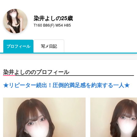
染井よしの
25歳
T160 B86(F) W54 H85
プロフィール
写メ日記
染井よしののプロフィール
★リピーター続出！圧倒的満足感を約束する一人★