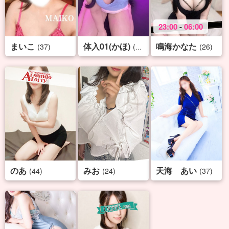
23:00
-
06:00
まいこ
体入01(かほ)
鳴海かなた
(37)
(19)
(26)
のあ
みお
天海 あい
(44)
(24)
(37)