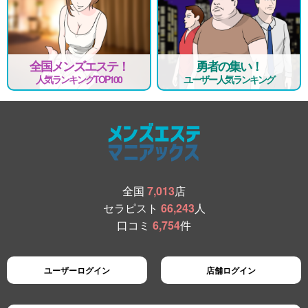
全国メンズエステ！
勇者の集い！
人気ランキングTOP100
ユーザー人気ランキング
全国
7,013
店
セラピスト
66,243
人
口コミ
6,754
件
ユーザーログイン
店舗ログイン