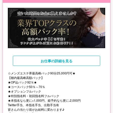
お仕事
の詳細を見る
☆メンズエステ界最高峰バック90分25,000円可★
【都内最高峰高額バック】
★OP込バック92％★
★コースバック50％～70％
★オプションフルバック
★特別指名料・初回指名料フルバック
★本指名なら更に+1,000円、姫予約なら更に₊2,000円
Twitter手当、本指名手当、出勤手当有
皆さんの当たり前がお給料に変わります♪