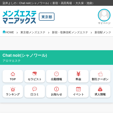
染井よしの：Chat noir(シャノワール)（ 新宿・高田馬場 ・大久保・池袋）
東京都
マイページ
HOME
東京都メンズエステ
新宿・歌舞伎町メンズエステ
新宿駅メンズ
Chat noir(シャノワール)
アロマエステ
TOP
セラピスト
出勤情報
料金
割引クーポン
ランキング
口コミ
お知らせ
イベント
求人情報