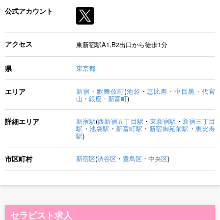
公式アカウント
アクセス
東新宿駅A1,B2出口から徒歩1分
県
東京都
エリア
新宿・歌舞伎町
(
池袋
・
恵比寿・中目黒・代官
山
・
銀座・新富町
)
詳細エリア
新宿駅
(
西新宿五丁目駅
・
東新宿駅
・
新宿三丁目
駅
・
池袋駅
・
新富町駅
・
新宿御苑前駅
・
恵比寿
駅
)
市区町村
新宿区
(
渋谷区
・
豊島区
・
中央区
)
セラピスト求人