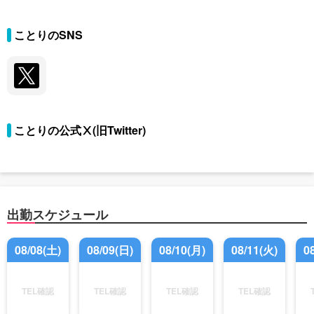
ことりのSNS
ことりの公式Ⅹ(旧Twitter)
出勤スケジュール
08/08(土)
08/09(日)
08/10(月)
08/11(火)
0
TEL確認
TEL確認
TEL確認
TEL確認