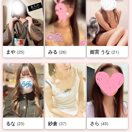
まや
みる
姫宮 うな
(25)
(26)
(21)
るな
紗倉
さら
(23)
(37)
(45)