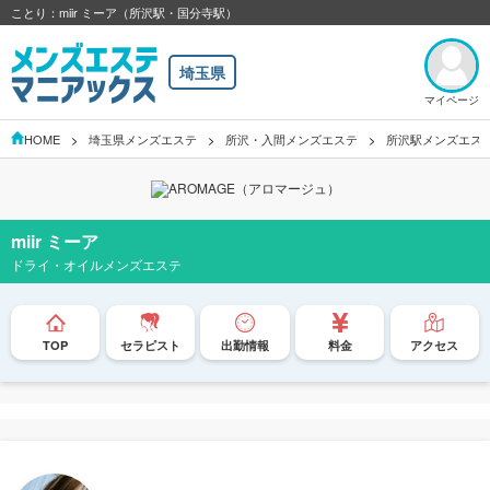
ことり：miir ミーア（所沢駅・国分寺駅）
埼玉県
マイページ
HOME
埼玉県メンズエステ
所沢・入間メンズエステ
所沢駅メンズエス
miir ミーア
ドライ・オイルメンズエステ
TOP
セラピスト
出勤情報
料金
アクセス