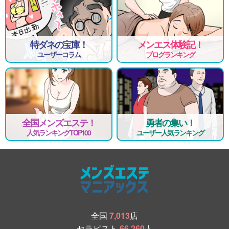
特ダネの宝庫！
メンエス体験記！
ユーザーコラム
ブログランキング
全国メンズエステ！
勇者の集い！
人気ランキングTOP100
ユーザー人気ランキング
全国
7,013
店
セラピスト
66,260
人