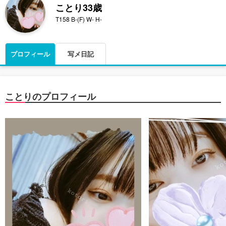
ことり
33歳
T158 B-(F) W- H-
プロフィール
写メ日記
ことりのプロフィール