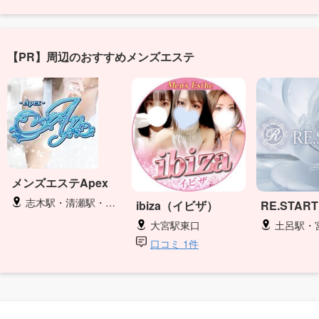
【PR】周辺のおすすめメンズエステ
メンズエステApex
志木駅・清瀬駅・みずほ台駅・川越駅・草加駅
ibiza（イビザ）
RE.START
大宮駅東口
土呂駅・
口コミ 1件