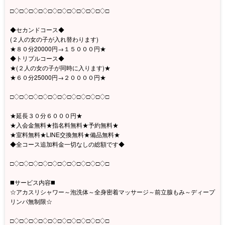
□◇□◇□◇□◇□◇□◇□◇□◇□◇□◇□
◆セカンドコース◆
(２人の女の子が入れ替わります)
★８０分20000円→１５０００円★
◆トリプルコース◆
★(２人の女の子が同時に入ります)★
★６０分25000円→２００００円★
□◇□◇□◇□◇□◇□◇□◇□◇□◇□◇□
★延長３０分６０００円★
★入会金無料★指名料無料★予約無料★
★室料無料★LINE交換無料★備品無料★
◆全コース追加料金一切なしの総額です◆
□◇□◇□◇□◇□◇□◇□◇□◇□◇□◇□
◼️サービス内容◼️
☆アカスリシャワー～泡洗体～全身密着マッサージ～前立腺もみ～ディープ
リンパ無制限☆
□◇□◇□◇□◇□◇□◇□◇□◇□◇□◇□