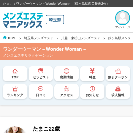
たまこ：ワンダーウーマン～Wonder Woman～（鶴ヶ島駅西口徒歩2分）
埼玉県
マイページ
HOME
埼玉県メンズエステ
川越・東松山メンズエステ
鶴ヶ島駅メンズ
ワンダーウーマン～Wonder Woman～
メンズエステリラクゼーション
TOP
セラピスト
出勤情報
料金
割引クーポン
ランキング
口コミ
アクセス
お知らせ
求人情報
たまこ
22歳