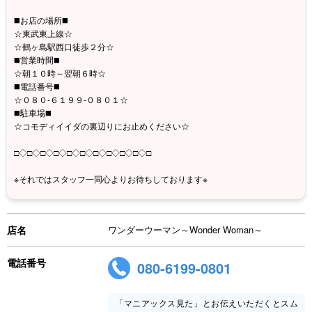
◼️お店の場所◼️
☆東武東上線☆
☆鶴ヶ島駅西口徒歩２分☆
◼️営業時間◼️
☆朝１０時～翌朝６時☆
◼️電話番号◼️
☆０８０-６１９９-０８０１☆
◼️駐車場◼️
☆コモディイイダの裏辺りにお止めください☆
□◇□◇□◇□◇□◇□◇□◇□◇□◇□◇□
※それではスタッフ一同心よりお待ちしております※
店名
ワンダーウーマン～Wonder Woman～
電話番号
080-6199-0801
「マニアックス見た」とお伝えいただくとスム