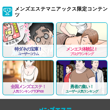
メンズエステマニアックス限定コンテン
ツ
特ダネの宝庫！
メンエス体験記！
ユーザーコラム
ブログランキング
全国メンズエステ！
勇者の集い！
人気ランキングTOP100
ユーザー人気ランキング