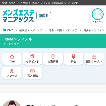
愛音（おと）♡X-rank：Fidele〜フィデル（博多駅徒歩10分圏内）
福岡県
マイページ
HOME
福岡県メンズエステ
博多・祇園メンズエステ
博多駅メンズエス
Fidele〜フィデル
メンズエステ
TOP
セラピスト
出勤情報
料金
割引クーポン
アクセス
写メ日記