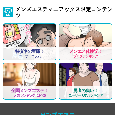
メンズエステマニアックス限定コンテン
ツ
特ダネの宝庫！
メンエス体験記！
ユーザーコラム
ブログランキング
全国メンズエステ！
勇者の集い！
人気ランキングTOP100
ユーザー人気ランキング