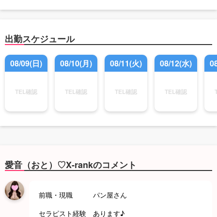
出勤スケジュール
08/09(日)
08/10(月)
08/11(火)
08/12(水)
0
TEL確認
TEL確認
TEL確認
TEL確認
愛音（おと）♡X-rankのコメント
前職・現職 パン屋さん
セラピスト経験 あります♪