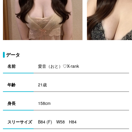
データ
名前
愛音（おと）♡X-rank
年齢
21歳
身長
158cm
スリーサイズ
B84 (F) W58 H84