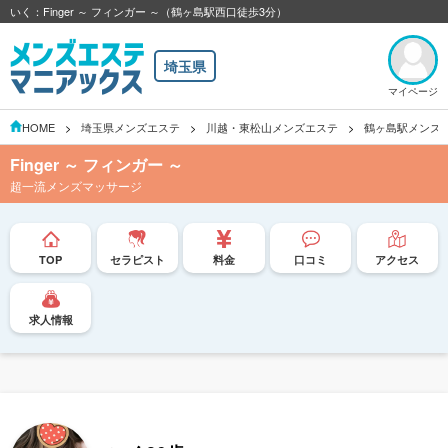
いく：Finger ～ フィンガー ～（鶴ヶ島駅西口徒歩3分）
埼玉県
マイページ
HOME
埼玉県メンズエステ
川越・東松山メンズエステ
鶴ヶ島駅メンズ
Finger ～ フィンガー ～
超一流メンズマッサージ
TOP
セラピスト
料金
口コミ
アクセス
求人情報