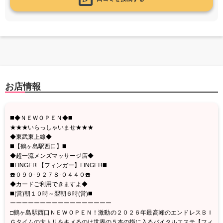
お店情報
◼️◆ＮＥＷＯＰＥＮ◆◼️
★★★いらっしゃいませ★★★
◆東武東上線◆
◼️【鶴ヶ島駅西口】◼️
◆超一流メンズマッサージ店◆
◼️FINGER 【フィンガー】FINGER◼️
☎️０９０-９２７８-０４４０☎️
◆カードご利用できますよ◆
◼️(営)朝１０時～翌朝６時(営)◼️
ーーーーーーーーーーーーーーーーー
□鶴ヶ島駅西口ＮＥＷＯＰＥＮ！激動の２０２６年最高峰のエンドレスＢＩ
Ｇタイムの大トリをキメるのは世界の５本の指に入るバイタルエステ【フィ