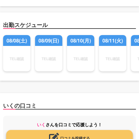
出勤スケジュール
08/08(土)
08/09(日)
08/10(月)
08/11(火)
0
TEL確認
TEL確認
TEL確認
TEL確認
いくの口コミ
いく
さんを口コミで応援しよう！
口コミを投稿する