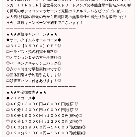
ンガーＦＩＮＧＥＲ】全世界のストリートメンズの本能直撃本指名が鳴り響
く孤高のボディコンマッサージで究極のリアルリンパをビッグプレゼント！
大人気絶好調の長蛇の列から期間限定の無限奉仕の当たり券を販売中だ！！
只今、新規キャンペーン実施中でございます！！
ーーーーーーーーーーーーーーーーーーー
★★★新規キャンペーン★★★
◆オールタイム＆オールコース◆
◎ＢＩＧ【￥５０００】ＯＦＦ◎
◎セラピスト指名料完全無料◎
◎オプション＆その方完全無料◎
◎パーキングキャッシュバック◎
◎夕方６時まで早割実施中です◎
◎団体割引＆予約割引あります◎
◎領収書ハンコ付きあります！◎
ーーーーーーーーーーーーーーーーーーー
★★★料金御案内★★★
◆ＶＩＰコース◆
◎４０分１３０００円→８０００円(総額)◎
◎５０分１４０００円→９０００円(総額)◎
◎６０分１５０００円→１００００円(総額)◎
◎８０分１７０００円→１２０００円(総額)◎
◎１００分１９０００円→１４０００円(総額)◎
◎１２０分２１０００円→１６０００円(総額)◎