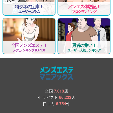
特ダネの宝庫！
メンエス体験記！
ユーザーコラム
ブログランキング
全国メンズエステ！
勇者の集い！
人気ランキングTOP100
ユーザー人気ランキング
全国
7,013
店
セラピスト
66,223
人
口コミ
6,754
件