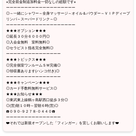
※完全前金制追加料金一切なしの総額です※
ーーーーーーーーーーーーーーーーーーー
◎～一緒にシャワー～全身マッサージ～オイル＆パウダー～ＶＩＰディープ
リンパ～スーパードリンク～◎
ーーーーーーーーーーーーーーーーーーー
★★★オプション★★★
◎延長３０分６０００円◎
◎入会金無料 室料無料◎
◎セラピスト指名完全無料◎
ーーーーーーーーーーーーーーー
★★★トピックス★★★
◎完全個室ワンルームＳＷ完備◎
◎領収書あります(ハンコ付き)◎
ーーーーーーーーーーーーーーー
★★★キャンペーン★★★
◎カード手数料無料サービス◎
★★★お知らせ★★★
◎東武東上線鶴ヶ島駅西口徒歩３分◎
◎(営)朝１０時～翌朝６時(営)◎
☎️０９０-９２７８-０４４０☎️
ーーーーーーーーーーーーーーー
❤️それでは新規オープンした「フィンガー」を宜しくお願いします❤️