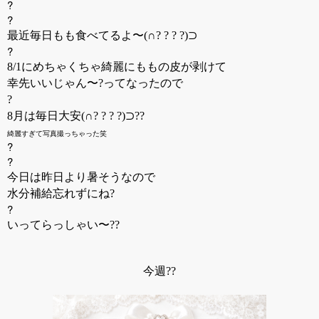
?
?
最近毎日もも食べてるよ〜(∩? ? ? ?)⊃
?
8/1にめちゃくちゃ綺麗にももの皮が剥けて
幸先いいじゃん〜?ってなったので
?
8月は毎日大安(∩? ? ? ?)⊃??
綺麗すぎて写真撮っちゃった笑
?
?
今日は昨日より暑そうなので
水分補給忘れずにね?
?
いってらっしゃい〜??
今週??