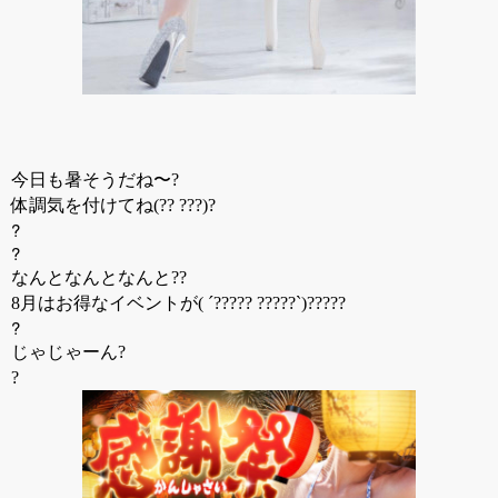
今日も暑そうだね〜?
体調気を付けてね(?? ???)?
?
?
なんとなんとなんと??
8月はお得なイベントが( ´????? ?????`)?????
?
じゃじゃーん?
?