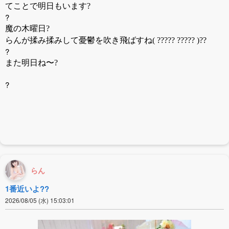
てことで明日もいます?
?
魔の木曜日?
らんが揉み揉みして憂鬱を吹き飛ばすね( ????? ????? )??
?
また明日ね〜?
?
らん
1番近いよ??
2026/08/05 (水) 15:03:01