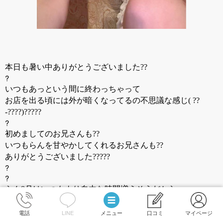
本日も暑い中ありがとうございました??
?
いつもあっという間に終わっちゃって
お店を出る頃には外が暗くなってるの不思議な感じ( ??
-????)?????
?
初めましてのお兄さんも??
いつもらんを甘やかしてくれるお兄さんも??
ありがとうございました?????
?
?
らん8月はいつもより自由な時間増えそうだから
お兄さんから教えてもらった作品たちを
読み倒したい！観倒したい！って思ってるんだけどね
電話
LINE
メニュー
口コミ
マイページ
?