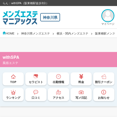
らん：withSPA（阪東橋駅徒歩3分）
神奈川県
マイページ
HOME
神奈川県メンズエステ
横浜・関内メンズエステ
阪東橋駅メンズ
withSPA
風俗エステ
TOP
セラピスト
出勤情報
料金
割引クーポン
ランキング
口コミ
アクセス
写メ日記
お知らせ