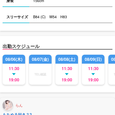
身長
156cm
スリーサイズ
B84 (C) W54 H83
出勤スケジュール
08/06(木)
08/07(金)
08/08(土)
08/09(日)
0
11:30
11:30
11:30
TEL確認
19:00
19:00
19:00
らん
もちぬる好き？?