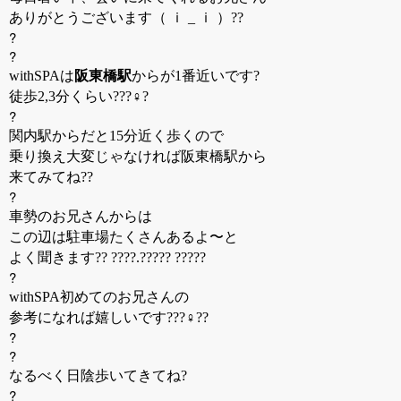
ありがとうございます（ ｉ _ ｉ ）??
?
?
withSPAは
阪東橋駅
からが1番近いです?
徒歩2,3分くらい???♀?
?
関内駅からだと15分近く歩くので
乗り換え大変じゃなければ阪東橋駅から
来てみてね??
?
車勢のお兄さんからは
この辺は駐車場たくさんあるよ〜と
よく聞きます?? ????.????? ?????
?
withSPA初めてのお兄さんの
参考になれば嬉しいです???♀??
?
?
なるべく日陰歩いてきてね?
?