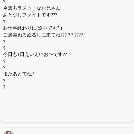
?
今週もラスト！なお兄さん
あと少しファイトです???
?
お仕事終わりに(途中でも? )
ご褒美ぬるぬるしに来てね??? ? ? ????
?
?
今日も1日えいえいお〜です??
?
?
またあとでね?
?
?