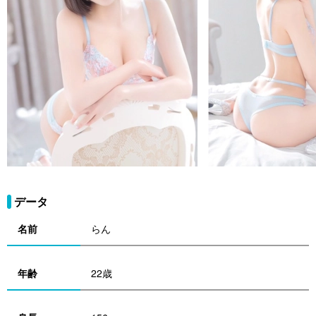
データ
名前
らん
年齢
22歳