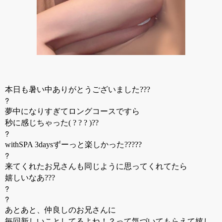
本日も暑い中ありがとうございました???
?
夢中になりすぎてロングコースですら
秒に感じちゃった( ? ? ? )??
?
withSPA 3daysずーっと楽しかった?????
?
来てくれたお兄さんも同じように思ってくれてたら
嬉しいなあ???
?
?
あとあと、仲良しのお兄さんに
毎回新しいことしてるよね！？って気づいてもらえて嬉し