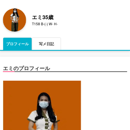
エミ
35歳
T158 B-(-) W- H-
プロフィール
写メ日記
エミのプロフィール