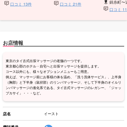
錦糸町〜
口コミ 13件
口コミ 21件
口コミ 1
お店情報
東京のタイ古式出張マッサージの老舗の一つです。
東京都心部のホテル・自宅へと出張マッサージを提供します。
コース以外にも、様々なオプションメニューもご用意。
例えば、マッサージ前にお客様の体を温め、「洗う洗体サービス」、上半身
（胸部）と下半身（鼠径部）のリンパマッサージ、そして下半身のオイルリ
ンパマッサージの進化系である、タイ古式マッサージのレガシー、「ジャッ
プカサイ」・・・など。
店名
イースト