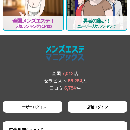
全国メンズエステ！
勇者の集い！
人気ランキングTOP100
ユーザー人気ランキング
全国
7,013
店
セラピスト
66,264
人
口コミ
6,754
件
ユーザーログイン
店舗ログイン
広告掲載について