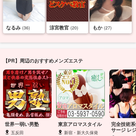
なるみ
涼宮教官
もか
(36)
(20)
(27)
【PR】周辺のおすすめメンズエステ
世界一弱い男塾
東京アロマスタイル
完全技術系
サージ レ
五反田
新宿・新大久保発