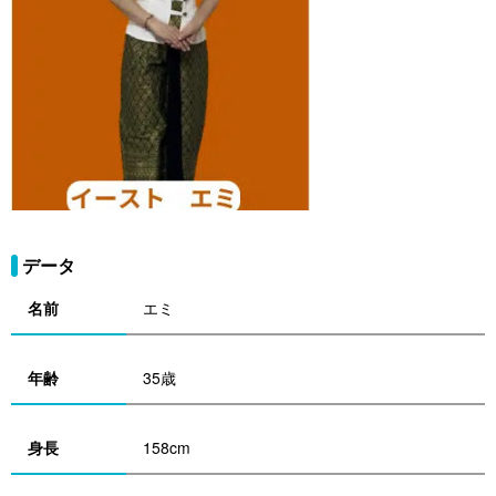
データ
名前
エミ
年齢
35歳
身長
158cm