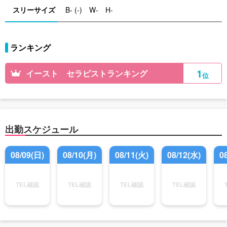
スリーサイズ
B- (-) W- H-
ランキング
1
イースト セラピストランキング
位
出勤スケジュール
08/09(日)
08/10(月)
08/11(火)
08/12(水)
0
TEL確認
TEL確認
TEL確認
TEL確認