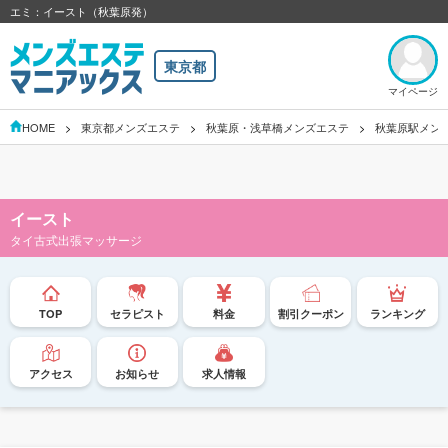
エミ：イースト（秋葉原発）
東京都
マイページ
HOME
東京都メンズエステ
秋葉原・浅草橋メンズエステ
秋葉原駅メン
イースト
タイ古式出張マッサージ
TOP
セラピスト
料金
割引クーポン
ランキング
アクセス
お知らせ
求人情報