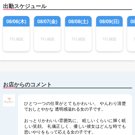
出勤スケジュール
08/06(木)
08/07(金)
08/08(土)
08/09(日)
0
TEL確認
TEL確認
TEL確認
TEL確認
お店からのコメント
ひとつ一つの仕草がとてもかわいい、 やんわり清楚
でおしとやかな 透明感溢れる女の子です。
おっとりかわいい雰囲気に、 眩しいくらいに輝く眩
しい笑顔。 礼儀正しく、優しい彼女はどんな時でも
思いやりをもって応える女の子です。