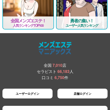
全国メンズエステ！
勇者の集い！
人気ランキングTOP100
ユーザー人気ランキング
全国
7,010
店
セラピスト
66,183
人
口コミ
6,750
件
ユーザーログイン
店舗ログイン