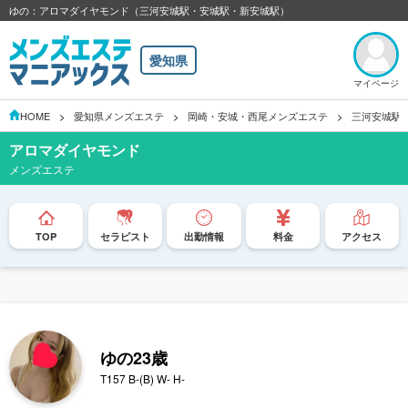
ゆの：アロマダイヤモンド（三河安城駅・安城駅・新安城駅）
愛知県
マイページ
HOME
愛知県メンズエステ
岡崎・安城・西尾メンズエステ
三河安城駅
アロマダイヤモンド
メンズエステ
TOP
セラピスト
出勤情報
料金
アクセス
ゆの
23歳
T157 B-(B) W- H-