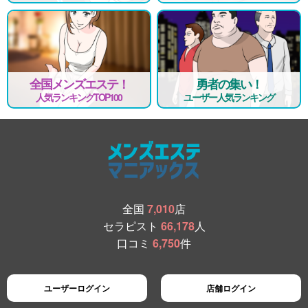
全国メンズエステ！
勇者の集い！
人気ランキングTOP100
ユーザー人気ランキング
全国
7,010
店
セラピスト
66,178
人
口コミ
6,750
件
ユーザーログイン
店舗ログイン