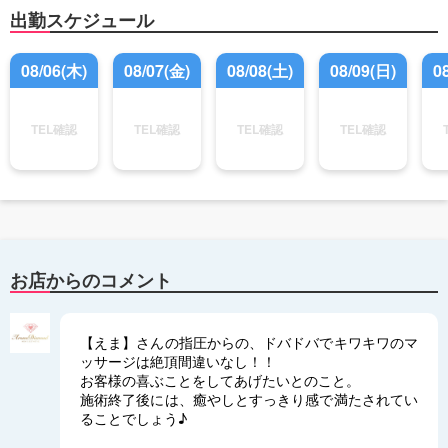
出勤スケジュール
08/06(木)
08/07(金)
08/08(土)
08/09(日)
0
TEL確認
TEL確認
TEL確認
TEL確認
お店からのコメント
【えま】さんの指圧からの、ドバドバでキワキワのマ
ッサージは絶頂間違いなし！！
お客様の喜ぶことをしてあげたいとのこと。
施術終了後には、癒やしとすっきり感で満たされてい
ることでしょう♪