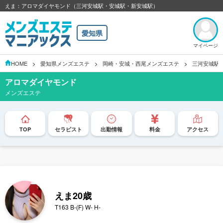
えま：アロマダイヤモンド（三河安城駅・安城駅・新安城駅）
愛知県
マイページ
HOME
愛知県メンズエステ
岡崎・安城・西尾メンズエステ
三河安城駅
アロマダイヤモンド
メンズエステ
TOP
セラピスト
出勤情報
料金
アクセス
えま
20歳
T163 B-(F) W- H-