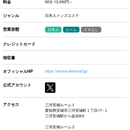
料金
60分 13,000円～
ジャンル
日本人メンズエステ
営業形態
日本人
ルーム
ヌキなし
クレジットカード
領収書
オフィシャルHP
https://aroma-diamond.jp/
公式アカウント
アクセス
三河安城ルーム１
愛知県安城市三河安城町１丁目17−１
三河安城駅から徒歩8分
三河安城ルーム２