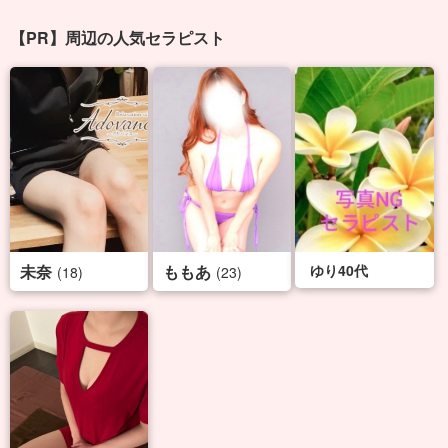
【PR】周辺の人気セラピスト
未奈
ももあ
ゆり40代
(18)
(23)