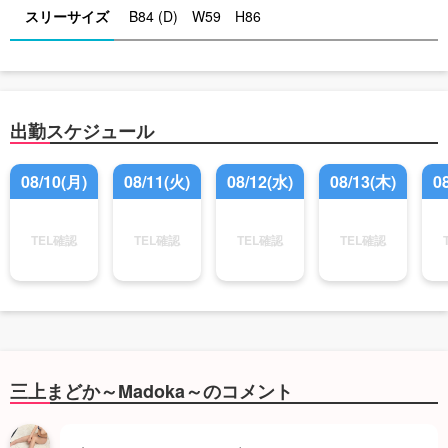
スリーサイズ
B84 (D) W59 H86
出勤スケジュール
08/10(月)
08/11(火)
08/12(水)
08/13(木)
0
TEL確認
TEL確認
TEL確認
TEL確認
三上まどか～Madoka～のコメント