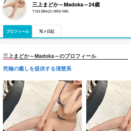
三上まどか～Madoka～
24歳
T163 B84(D) W59 H86
プロフィール
写メ日記
三上まどか～Madoka～のプロフィール
究極の癒しを提供する清楚系