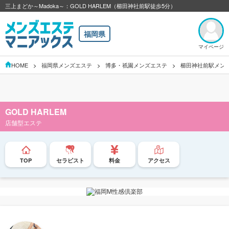
三上まどか～Madoka～：GOLD HARLEM（櫛田神社前駅徒歩5分）
福岡県
マイページ
HOME
福岡県メンズエステ
博多・祇園メンズエステ
櫛田神社前駅メン
GOLD HARLEM
店舗型エステ
TOP
セラピスト
料金
アクセス