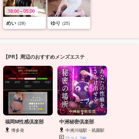
18:00
-
05:00
めい
ゆり
(28)
(25)
【PR】周辺のおすすめメンズエステ
福岡M性感倶楽部
中洲秘密倶楽部
博多発
中洲川端駅・祇園駅
口コミ 7件