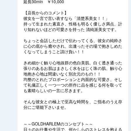
延長30min ￥10,000
【店長からのコメント】
彼女を一言で言い表すなら「清楚系美女！！」
持って生まれた素直さ、性格も明るく優しさ満点、計
り知れないほどの可愛さを持った 清純派美女です。
ちょっと会話しただけで伝わってくる、彼女の純粋さ
に心の底から癒やされ、出逢ったその場で抱きしめた
くなってしまうこと請け負い！！
きめ細かく触り心地抜群の色白美肌、白く透き通った
張りのあるお肌はまさしく水をはじく珠の肌、触り心
地抱き心地は間違いなく別次元のもの！！
均整のとれたプロポーションと内面的な可愛さ、そし
て礼儀正しく一つ一つの所作に品を感じる何を取って
も素晴らしいの一言に尽きます。
そんな彼女との極上で至高な時間を、ご指名のうえ存
分にご堪能下さいませ。
～～GOLDHARLEMのコンセプト～～
日々のお仕事や生活で、何かしらのストレスを抱える