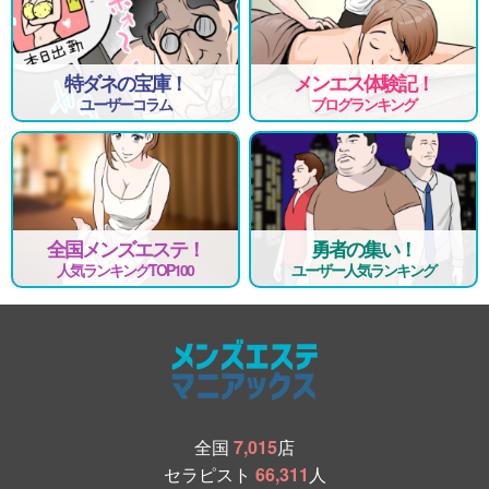
特ダネの宝庫！
メンエス体験記！
ユーザーコラム
ブログランキング
全国メンズエステ！
勇者の集い！
人気ランキングTOP100
ユーザー人気ランキング
全国
7,015
店
セラピスト
66,311
人