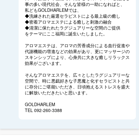
事の多い現代社会、そんな皆様の一助になればと、
私どもGOLDHARLEMでは、
◆洗練された厳選セラピストによる最上級の癒し
◆密着アロマエステによる癒しと刺激の融合
◆清潔に保たれたラグジュアリーな空間のご提供
をテーマにここ福岡に誕生いたしました。
アロマエステは、アロマの芳香成分による血行促進や
代謝機能の増進などの効果があり、更にマッサージの
スキンシップにより、心身共に大きな癒しリラックス
効果がございます。
そんなアロマエステを、広々としたラグジュアリーな
空間で、時に悪戯好きな子悪魔と化すセラピストと共
に存分にご堪能いただき、日頃抱えるストレスを盛大
に解放いただきたいと思います。
GOLDHARLEM
TEL 092-260-3388