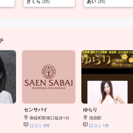
さくら
あい
(25)
(25)
テ
センサバイ
ゆらり
御徒町駅南口徒歩1分
池袋駅
口コミ 5件
口コミ 1件