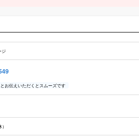
ージ
549
」とお伝えいただくとスムーズです
無休）