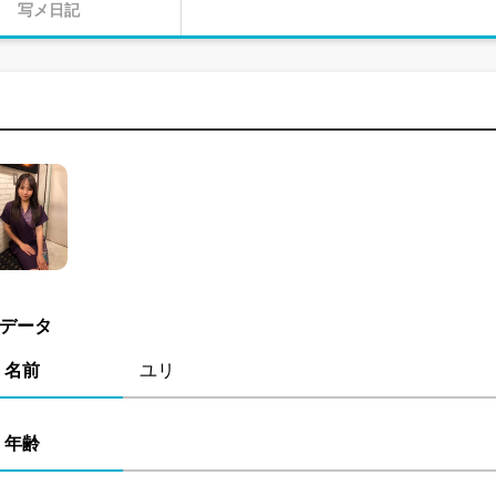
写メ日記
データ
名前
ユリ
年齢