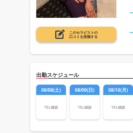
このセラピストの
口コミを投稿する
出勤スケジュール
08/08(土)
08/09(日)
08/10(月)
TEL確認
TEL確認
TEL確認