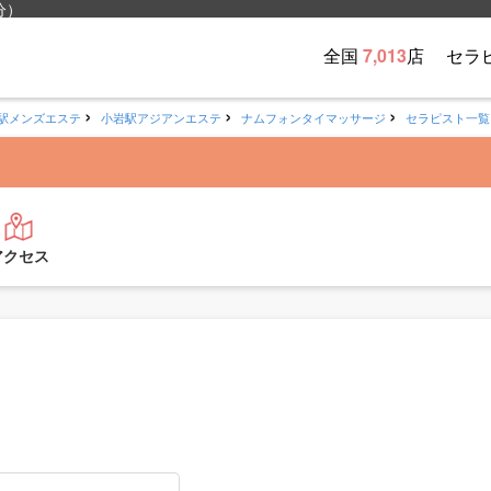
分）
全国
7,013
店
セラ
駅メンズエステ
小岩駅アジアンエステ
ナムフォンタイマッサージ
セラピスト一覧
アクセス