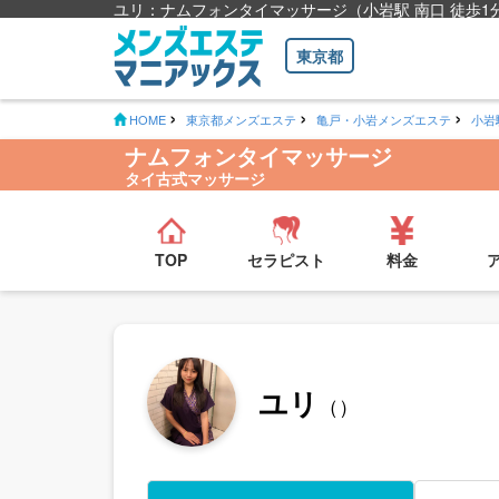
ユリ：ナムフォンタイマッサージ（小岩駅 南口 徒歩1
東京都
HOME
東京都メンズエステ
亀戸・小岩メンズエステ
小岩
ナムフォンタイマッサージ
タイ古式マッサージ
TOP
セラピスト
料金
ユリ
（）