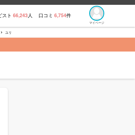
ピスト
66,243
人
口コミ
6,754
件
マイページ
ユリ