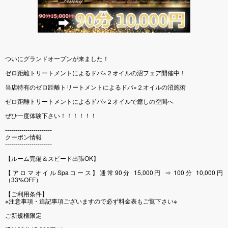
ついにグランドオープンが来ました！
ゼロ距離トリートメントによるドバ×２オイルの沼フェア開催中！
当店特有のゼロ距離トリートメントによるドバ×２オイルの沼施術
ゼロ距離トリートメントによるドバ×２オイルで癒しの空間へ
ぜひ一度体験下さい！！！！！！
-----------------------
クーポン情報
-----------------------
【ルーム完備＆スピード出張OK】
【アロマオイルSpaコース】通常90分 15,000円 ⇒ 100分 10,000円
（33%OFF）
【ご利用条件】
※注意事項・追記事項ございますので必ず料金表もご覧下さい※
ご新規様限定