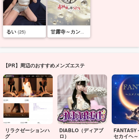
るい
(25)
(32)
甘露寺～カンロジ～
【PR】周辺のおすすめメンズエステ
リラクゼーションハ
DIABLO（ディアブ
FANTAS
グ
ロ）
セカイヘ～