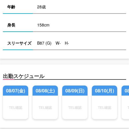
年齢
28歳
身長
158cm
スリーサイズ
B87 (G) W- H-
出勤スケジュール
08/07(金)
08/08(土)
08/09(日)
08/10(月)
0
TEL確認
TEL確認
TEL確認
TEL確認