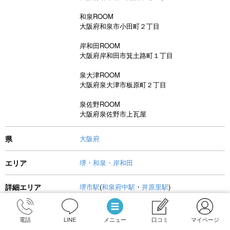
和泉ROOM
大阪府和泉市小田町２丁目
岸和田ROOM
大阪府岸和田市箕土路町１丁目
泉大津ROOM
大阪府泉大津市板原町２丁目
泉佐野ROOM
大阪府泉佐野市上瓦屋
県
大阪府
エリア
堺・和泉・岸和田
詳細エリア
堺市駅
(
和泉府中駅
・
井原里駅
)
市区町村
堺市
(
泉佐野市
・
和泉市
・
岸和田市
・
泉大津市
)
電話
LINE
メニュー
口コミ
マイページ