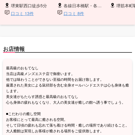
堺東駅西口徒歩5分
各線日本橋駅・各線谷町9丁目駅
堺筋本町駅
口コミ 13件
口コミ 8件
お店情報
最高級のおもてなし
当店は高級メンズエステ店で御座います。
他では味わうことができない至福の時間をお届け致します。
厳選された美女による鼠径部を含む全身オールハンドエステは心も身体も癒
します。
美女達がもたらす誘惑と最高級のおもてなし
心も身体の疲れもなくなり、大人の美女達が癒しの館へ誘う事でしょう。
■こだわりの癒し空間
お客様にとって最高に癒される空間。
そして日頃の疲れも忘れて落ち着ける時間・癒しの場所であり続けること。
大人癒館は実現しお客様が癒される場所をご提供致します。