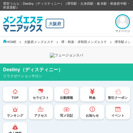
雪宮つらら：Destiny（ディスティニー）（堺市駅・久米田駅・春木駅・和泉府中駅・
井原里駅）
大阪府
マイページ
HOME
大阪府メンズエステ
堺・和泉・岸和田メンズエステ
堺市駅メン
Destiny（ディスティニー）
リラクゼーションサロン
TOP
セラピスト
出勤情報
料金
割引クーポン
ランキング
アクセス
写メ日記
お知らせ
イベント