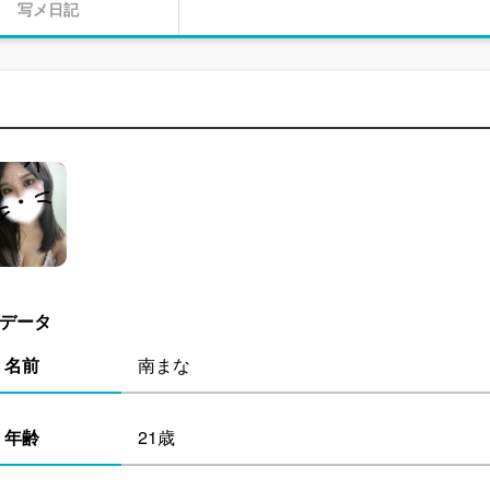
写メ日記
データ
名前
南まな
年齢
21歳