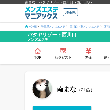
南まな：パタヤリゾート西川口（西川口駅）
埼玉県
HOME
埼玉県メンズエステ
西川口・蕨メンズエステ
西川
パタヤリゾート西川口
メンズエステ
TOP
セラピスト
料金
割
南まな
（21歳）