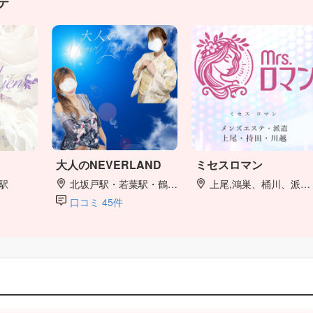
テ
大人のNEVERLAND
ミセスロマン
駅
北坂戸駅・若葉駅・鶴ヶ島駅・川越駅
上尾,鴻巣、桶川、派遣出張
口コミ 45件