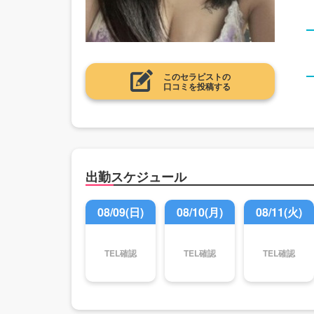
このセラピストの
口コミを投稿する
出勤スケジュール
08/09(日)
08/10(月)
08/11(火)
TEL確認
TEL確認
TEL確認