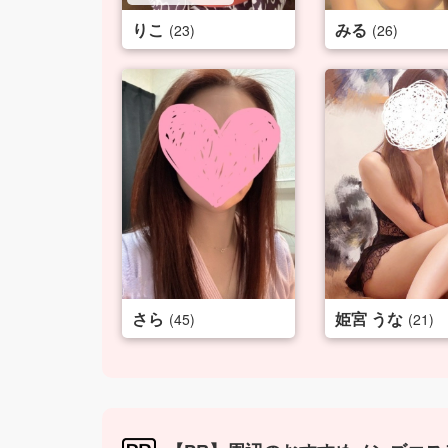
りこ
みる
(23)
(26)
さら
姫宮 うな
(45)
(21)