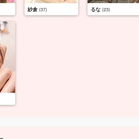
紗倉
るな
(37)
(23)