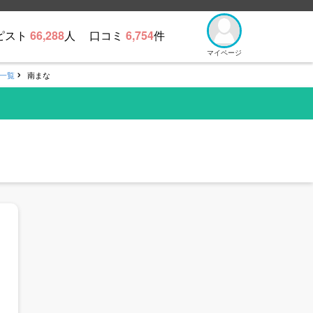
ピスト
66,288
人
口コミ
6,754
件
マイページ
一覧
南まな