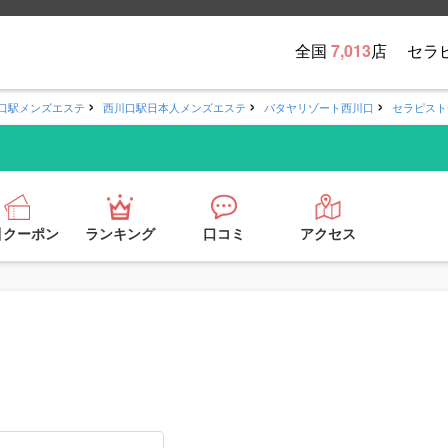
全国
7,013
店
セラ
口駅メンズエステ
西川口駅日本人メンズエステ
パタヤリゾート西川口
セラピスト
引クーポン
ランキング
口コミ
アクセス