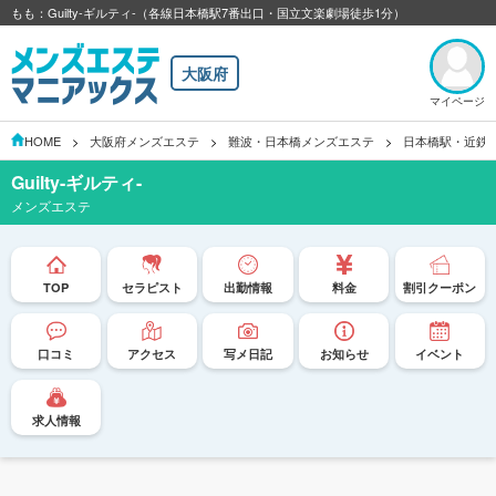
もも：Guilty-ギルティ-（各線日本橋駅7番出口・国立文楽劇場徒歩1分）
大阪府
マイページ
HOME
大阪府メンズエステ
難波・日本橋メンズエステ
日本橋駅・近鉄
Guilty-ギルティ-
メンズエステ
TOP
セラピスト
出勤情報
料金
割引クーポン
口コミ
アクセス
写メ日記
お知らせ
イベント
求人情報