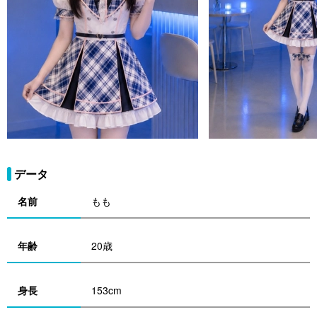
データ
名前
もも
年齢
20歳
身長
153cm