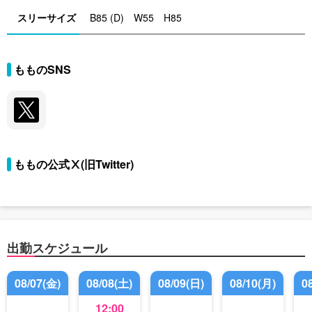
スリーサイズ
B85 (D) W55 H85
もものSNS
ももの公式Ⅹ(旧Twitter)
出勤スケジュール
08/07(金)
08/08(土)
08/09(日)
08/10(月)
0
12:00