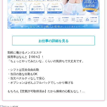
お仕事
の詳細を見る
気軽に働けるメンズエステ
採用率はなんと【100％】！
「ちょっとやってみたいな」くらいの気持ちで大丈夫です。
・シフトは完全自由出勤
・当日の急な出勤もOK
・当欠ペナルティなしで安心
・オプションはぜんぶフルバックでしっかり稼げる
もちろん【営業許可取得済み】だから摘発の心配もなし！
【1人1部屋の個室待機】で、気をつかわずマイペースに働けます。
自由に、安心して、無理なく稼ぎたい方にピッタリのお店です♪