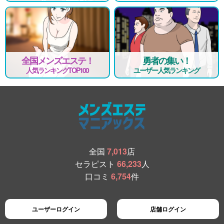
全国メンズエステ！
勇者の集い！
人気ランキングTOP100
ユーザー人気ランキング
全国
7,013
店
セラピスト
66,233
人
口コミ
6,754
件
ユーザーログイン
店舗ログイン